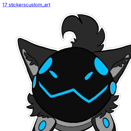
17 stickers
custom_art