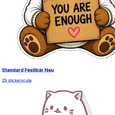
Standard Festibär Neu
29 stickers
cute