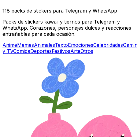
118 packs de stickers para Telegram y WhatsApp
Packs de stickers kawaii y tiernos para Telegram y
WhatsApp. Corazones, personajes dulces y reacciones
entrañables para cada ocasión.
Anime
Memes
Animales
Texto
Emociones
Celebridades
Gami
y TV
Comida
Deportes
Festivos
Arte
Otros