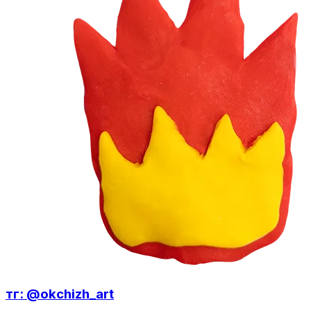
тг: @okchizh_art