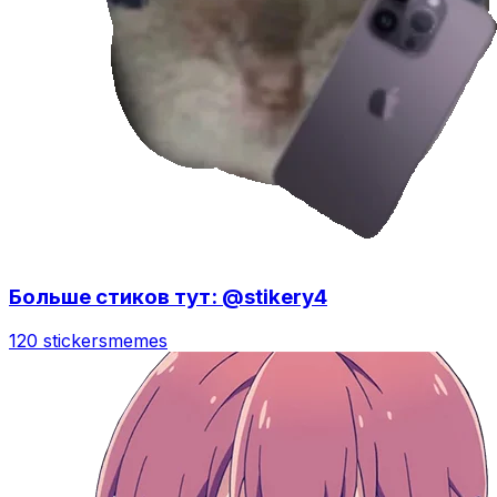
Больше стиков тут: @stikery4
120 stickers
memes