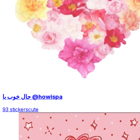
حال خوب با @howispa
93 stickers
cute