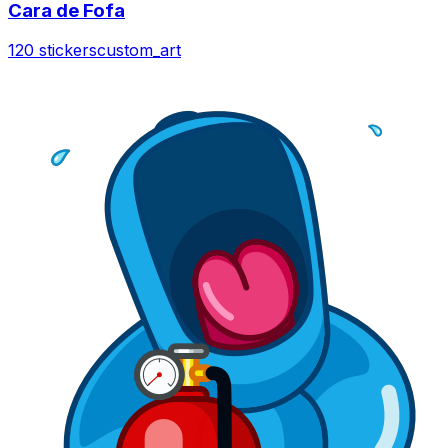
Cara de Fofa
120 stickers
custom_art