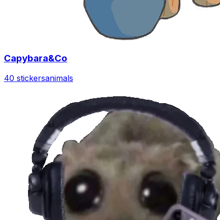
Capybara&Co
40 stickers
animals