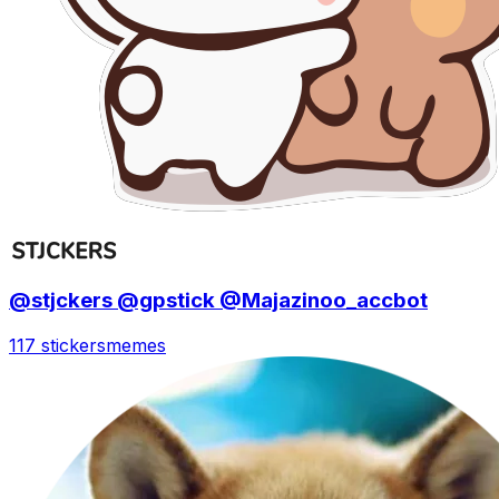
@stjckers @gpstick @Majazinoo_accbot
117 stickers
memes