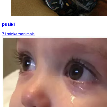
pusiki
71 stickers
animals