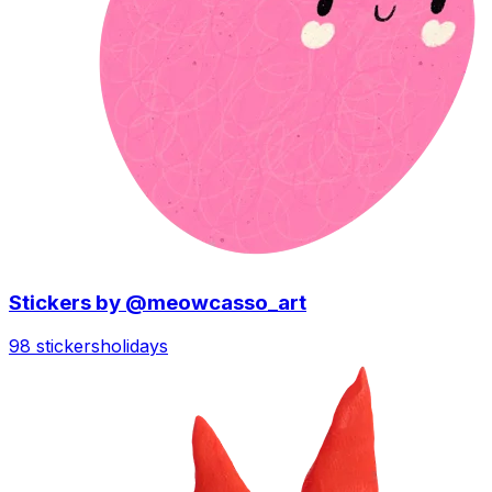
Stickers by @meowcasso_art
98 stickers
holidays