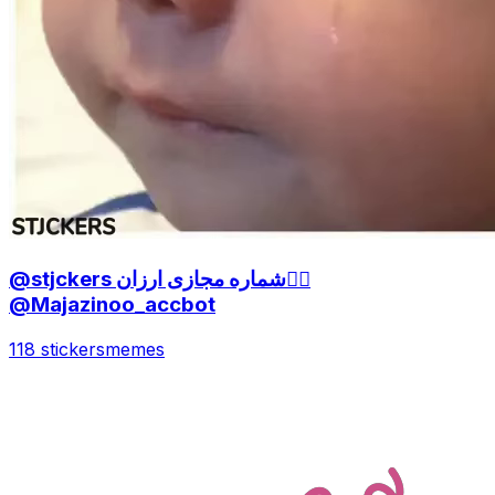
@stjckers شماره مجازی ارزان👉🏼
@Majazinoo_accbot
118 stickers
memes