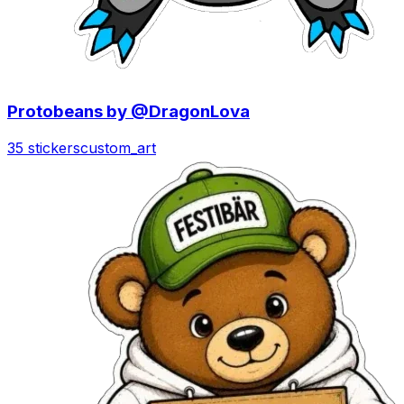
Protobeans by @DragonLova
35 stickers
custom_art