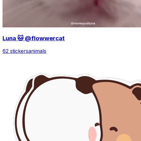
Luna 🐱 @flowwercat
62 stickers
animals