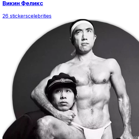
Викин Феликс
26 stickers
celebrities