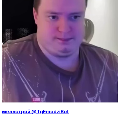
меллстрой @TgEmodziBot