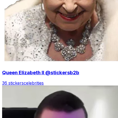
Queen Elizabeth II @stickersb2b
36 stickers
celebrities