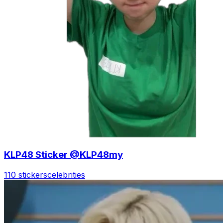
KLP48 Sticker @KLP48my
110 stickers
celebrities