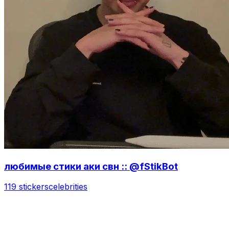
любимые стики аки свн :: @fStikBot
119 stickers
celebrities