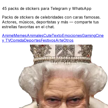
45 packs de stickers para Telegram y WhatsApp
Packs de stickers de celebridades con caras famosas.
Actores, músicos, deportistas y más — comparte tus
estrellas favoritas en el chat.
Anime
Memes
Animales
Cute
Texto
Emociones
Gaming
Cine
y TV
Comida
Deportes
Festivos
Arte
Otros