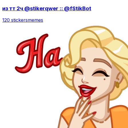
из тт 2ч @stikerqwer :: @fStikBot
120 stickers
memes