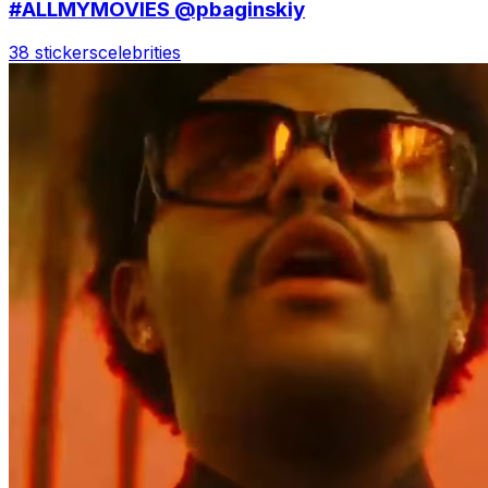
#ALLMYMOVIES @pbaginskiy
38 stickers
celebrities