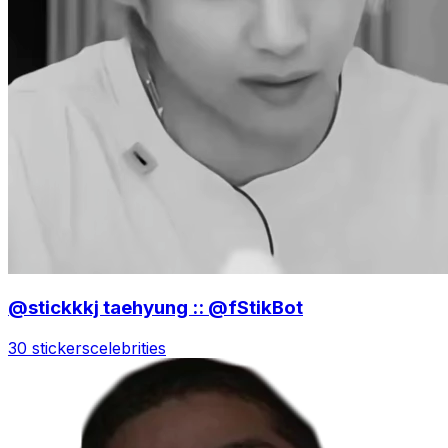
@stickkkj taehyung :: @fStikBot
30 stickers
celebrities