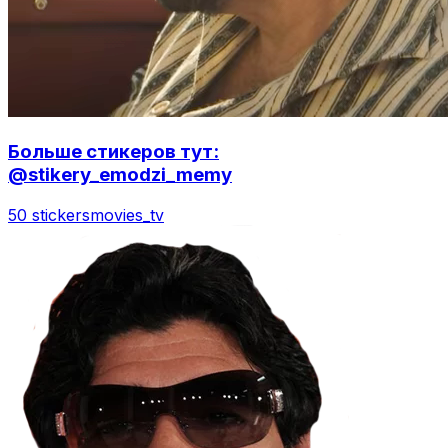
Больше стикеров тут:
@stikery_emodzi_memy
50 stickers
movies_tv