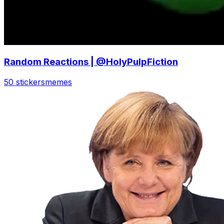
Random Reactions | @HolyPulpFiction
50 stickers
memes