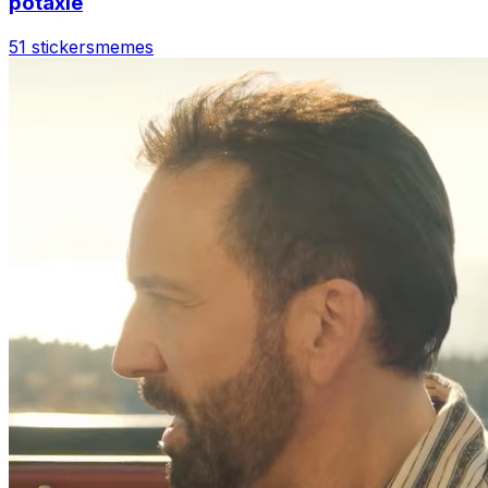
potaxie
51 stickers
memes