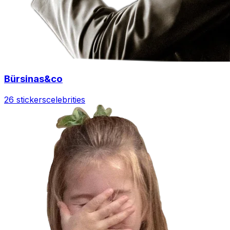
Bürsinas&co
26 stickers
celebrities