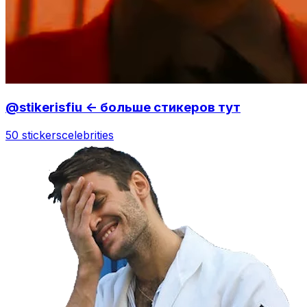
@stikerisfiu <- больше стикеров тут
50 stickers
celebrities