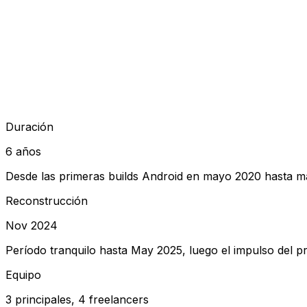
Pico de commits
159
Mar 2026
Hitos principales
13
Duración
Desde la primera build hasta notificaciones in-app
6 años
Desde las primeras builds Android en mayo 2020 hasta m
Reconstrucción
Nov 2024
Período tranquilo hasta May 2025, luego el impulso del p
Equipo
3 principales, 4 freelancers