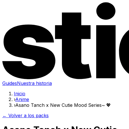
Guides
Nuestra historia
Inicio
›
Anime
›
Asano Tanch x New Cutie Mood Series~ 💖
← Volver a los packs