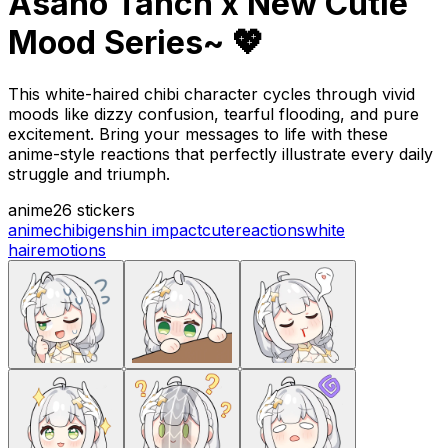
Asano Tanch x New Cutie
Mood Series~ 💖
This white-haired chibi character cycles through vivid
moods like dizzy confusion, tearful flooding, and pure
excitement. Bring your messages to life with these
anime-style reactions that perfectly illustrate every daily
struggle and triumph.
anime
26 stickers
anime
chibi
genshin impact
cute
reactions
white
hair
emotions