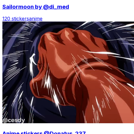
Sailormoon by @di_med
120 stickers
anime
Anime stickers @Donatus_237