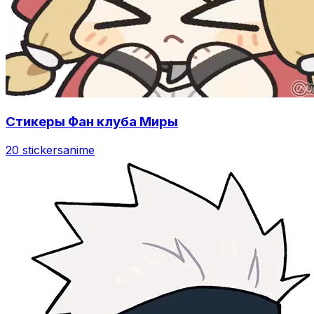
Стикеры Фан клуба Миры
20 stickers
anime