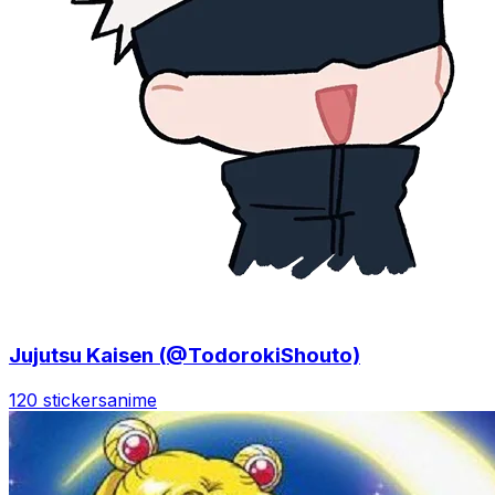
Jujutsu Kaisen (@TodorokiShouto)
120 stickers
anime