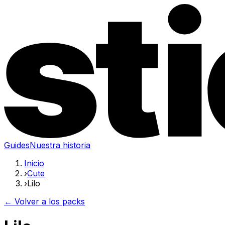
Guides
Nuestra historia
Inicio
›
Cute
›
Lilo
← Volver a los packs