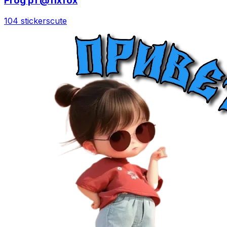
Frog p1 @fixfox
104 stickers
cute