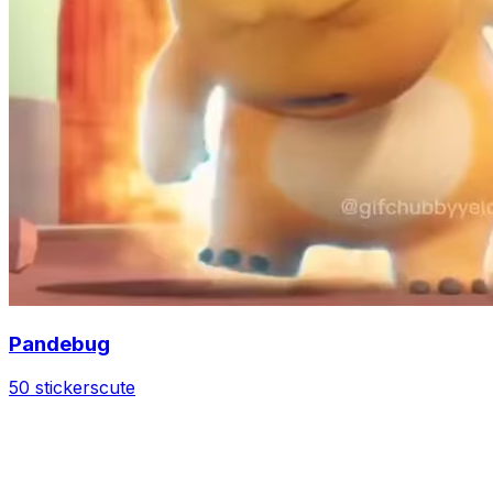
Pandebug
50 stickers
cute