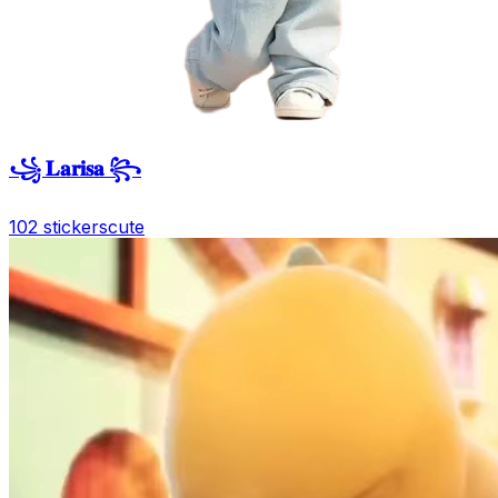
꧁ 𝐋𝐚𝐫𝐢𝐬𝐚 ꧂
102 stickers
cute