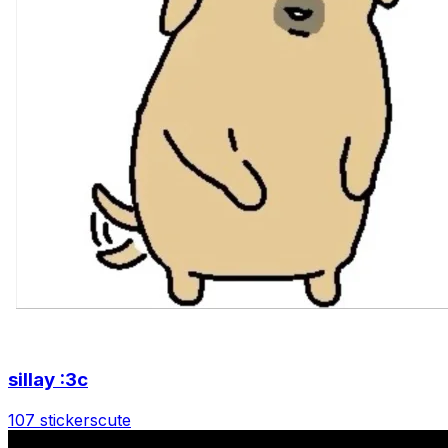
sillay :3c
107 stickers
cute