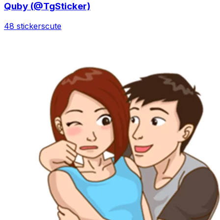
Quby (@TgSticker)
48 stickers
cute