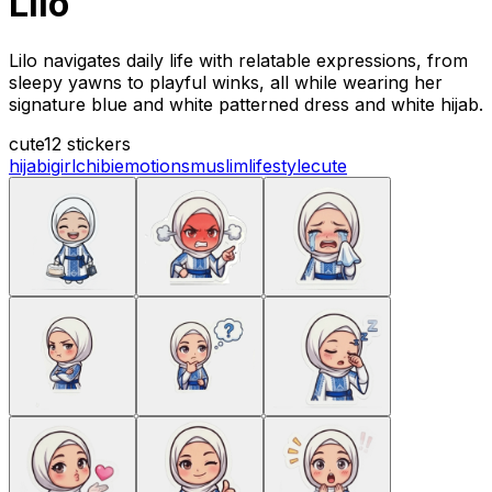
Lilo
Lilo navigates daily life with relatable expressions, from
sleepy yawns to playful winks, all while wearing her
signature blue and white patterned dress and white hijab.
cute
12 stickers
hijabi
girl
chibi
emotions
muslim
lifestyle
cute