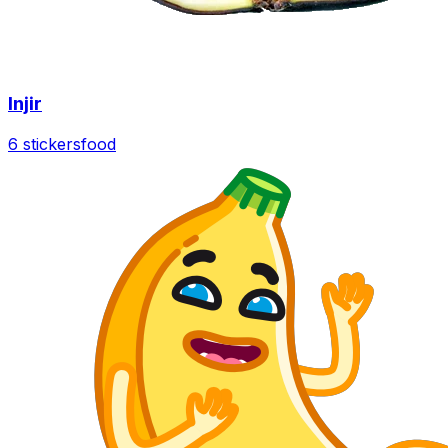
Injir
6 stickers
food