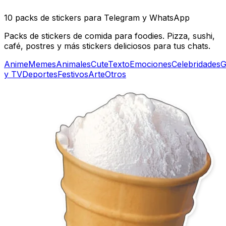
10 packs de stickers para Telegram y WhatsApp
Packs de stickers de comida para foodies. Pizza, sushi,
café, postres y más stickers deliciosos para tus chats.
Anime
Memes
Animales
Cute
Texto
Emociones
Celebridades
G
y TV
Deportes
Festivos
Arte
Otros