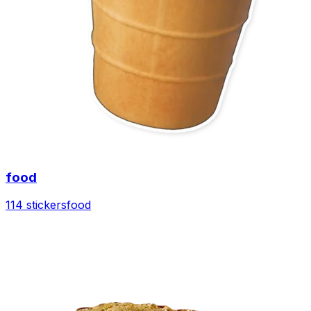
food
114 stickers
food