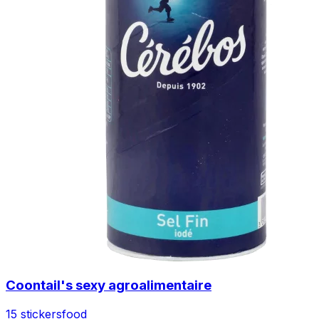
Coontail's sexy agroalimentaire
15 stickers
food