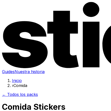
Guides
Nuestra historia
Inicio
›
Comida
← Todos los packs
Comida Stickers