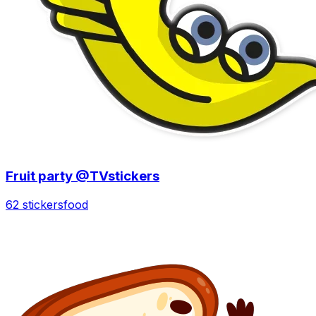
Fruit party @TVstickers
62 stickers
food