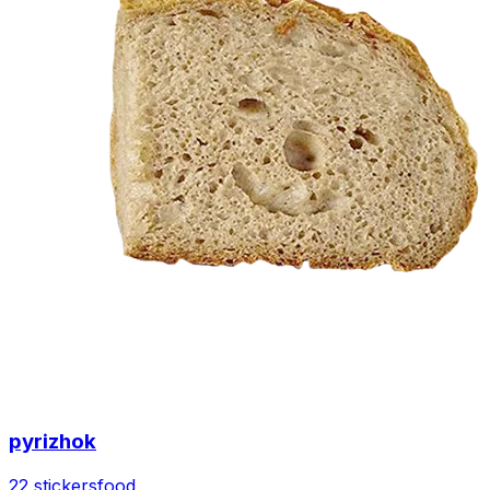
pyrizhok
22 stickers
food