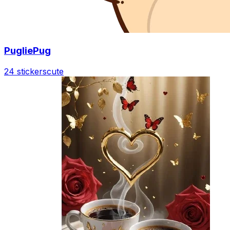
PugliePug
24 stickers
cute