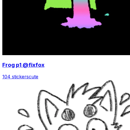
Frog p1 @fixfox
104 stickers
cute