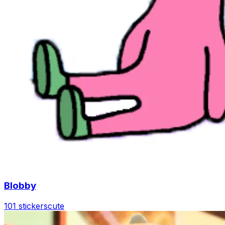
Blobby
101 stickers
cute