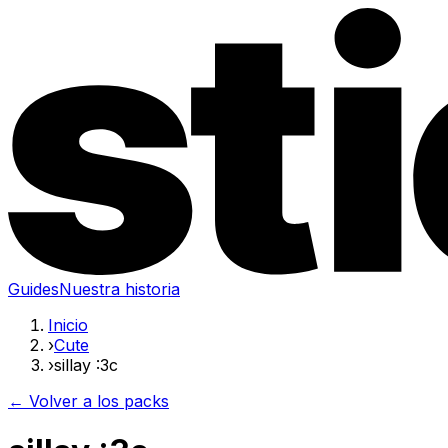
Guides
Nuestra historia
Inicio
›
Cute
›
sillay :3c
← Volver a los packs