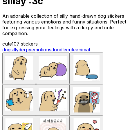
sillay :3c
An adorable collection of silly hand-drawn dog stickers
featuring various emotions and funny situations. Perfect
for expressing your feelings with a derpy and cute
companion.
cute
107 stickers
dog
silly
derpy
emotions
doodle
cute
animal