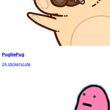
PugliePug
24 stickers
cute