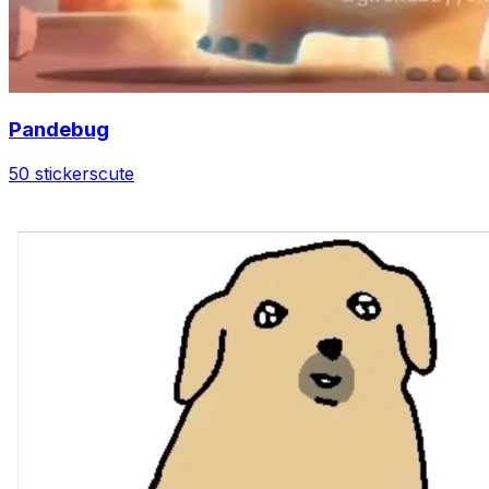
Pandebug
50 stickers
cute