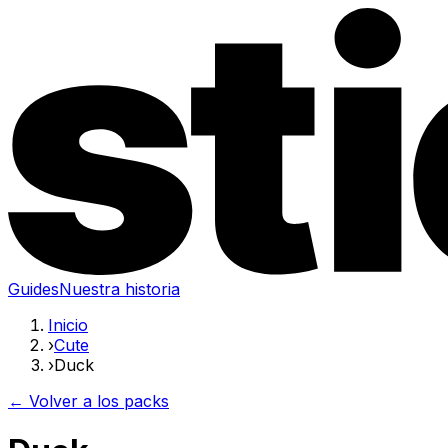
Guides
Nuestra historia
Inicio
›
Cute
›
Duck
← Volver a los packs