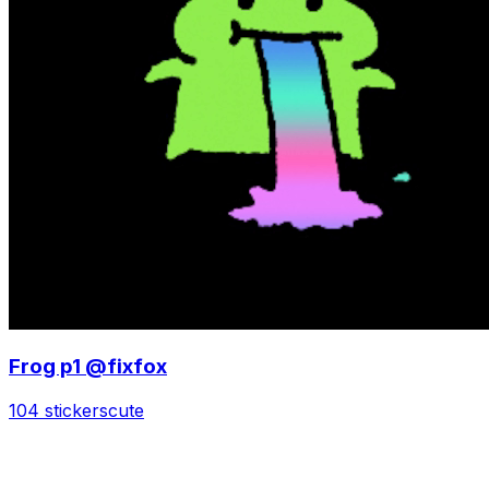
Frog p1 @fixfox
104 stickers
cute