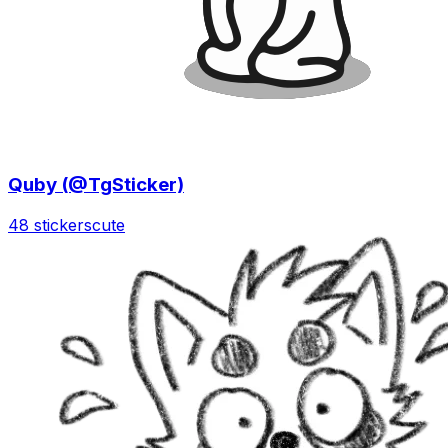
Quby (@TgSticker)
48 stickers
cute