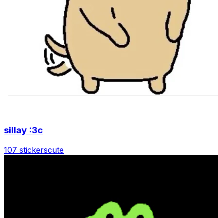
sillay :3c
107 stickers
cute