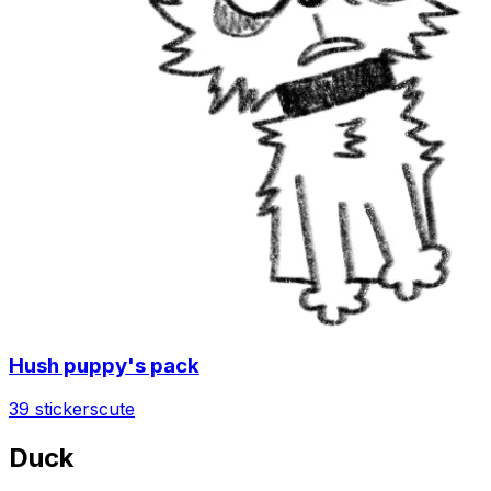
Hush puppy's pack
39 stickers
cute
Duck