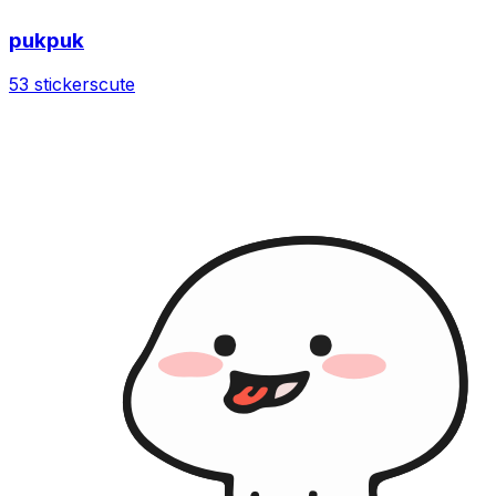
pukpuk
53 stickers
cute