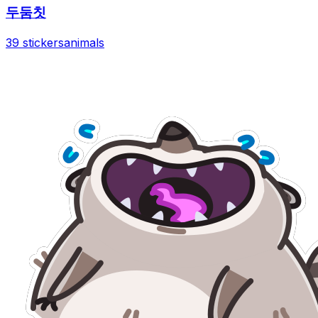
두둠칫
39 stickers
animals