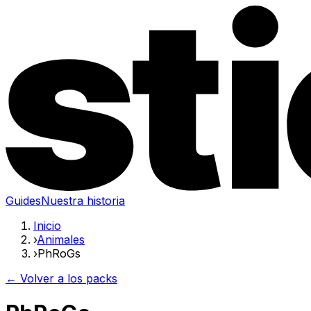
Guides
Nuestra historia
Inicio
›
Animales
›
PhRoGs
← Volver a los packs