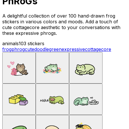
PhRoGs
A delightful collection of over 100 hand-drawn frog
stickers in various colors and moods. Add a touch of
cute cottagecore aesthetic to your conversations with
these expressive phrogs.
animals
103 stickers
frog
phrog
cute
doodle
green
expressive
cottagecore