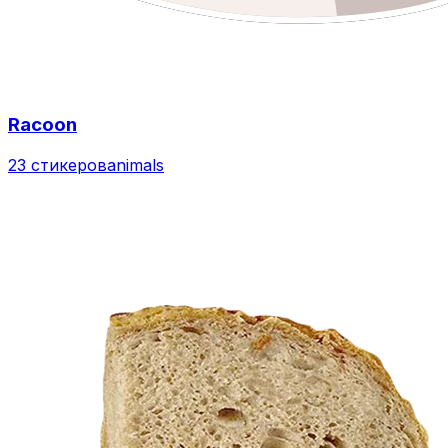
Racoon
23 стикеров
animals