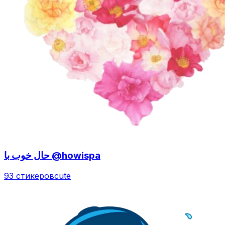
حال خوب با @howispa
93 стикеров
cute