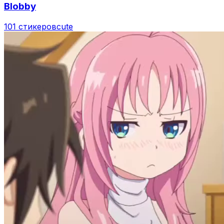
Blobby
101 стикеров
cute