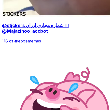
@stjckers شماره مجازی ارزان👉🏼
@Majazinoo_accbot
118 стикеров
memes