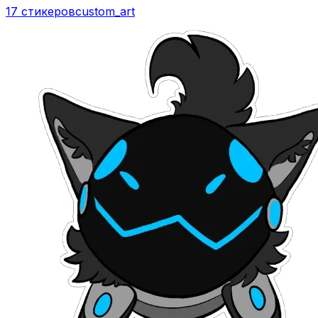
17 стикеров
custom_art