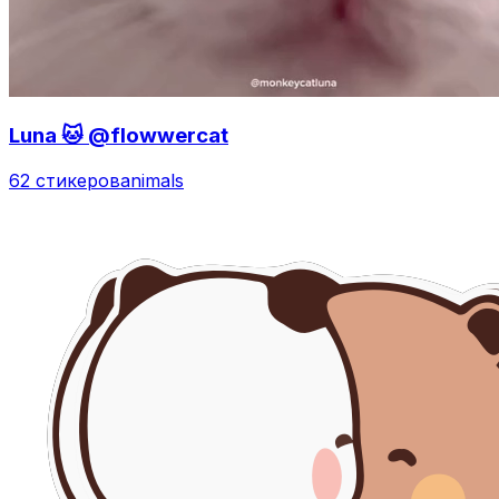
Luna 🐱 @flowwercat
62 стикеров
animals