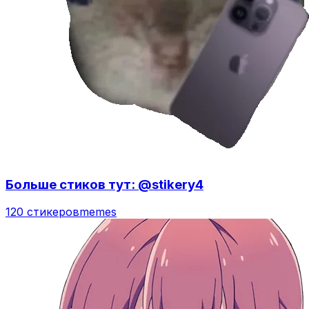
Больше стиков тут: @stikery4
120 стикеров
memes