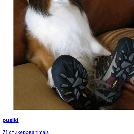
pusiki
71 стикеров
animals