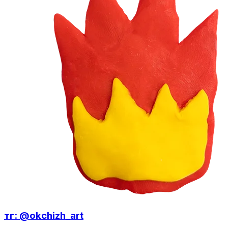
тг: @okchizh_art