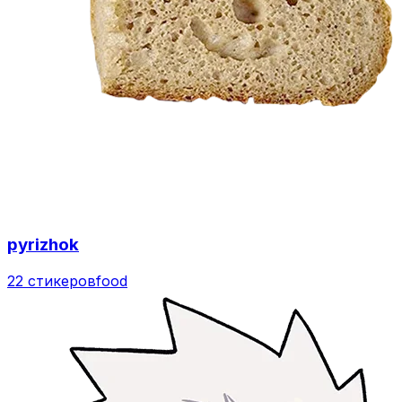
pyrizhok
22 стикеров
food