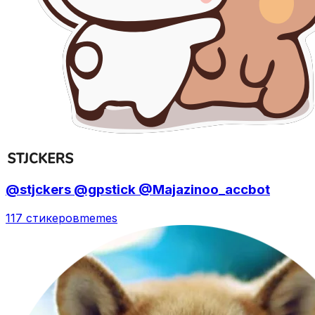
@stjckers @gpstick @Majazinoo_accbot
117 стикеров
memes