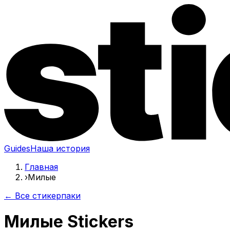
Guides
Наша история
Главная
›
Милые
← Все стикерпаки
Милые Stickers