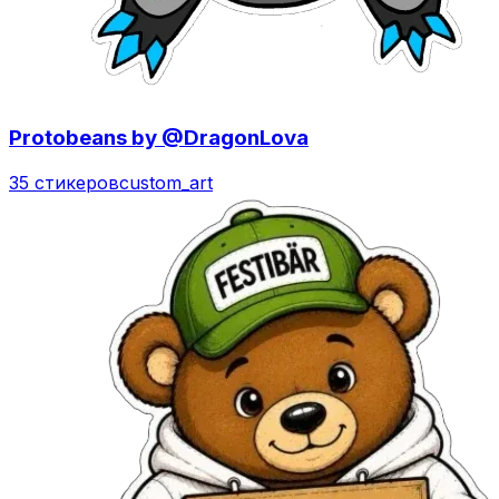
Protobeans by @DragonLova
35 стикеров
custom_art