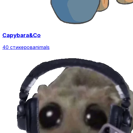
Capybara&Co
40 стикеров
animals