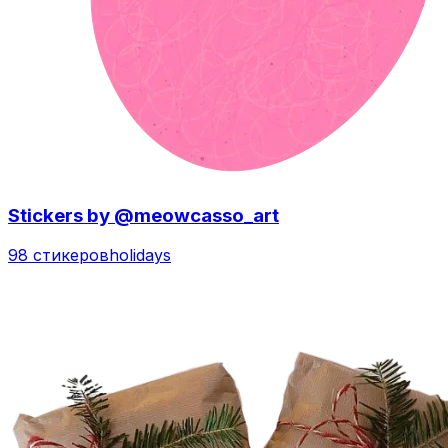
Stickers by @meowcasso_art
98 стикеров
holidays