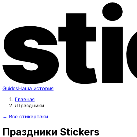
Guides
Наша история
Главная
›
Праздники
← Все стикерпаки
Праздники Stickers