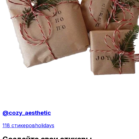
@cozy_aesthetic
118 стикеров
holidays