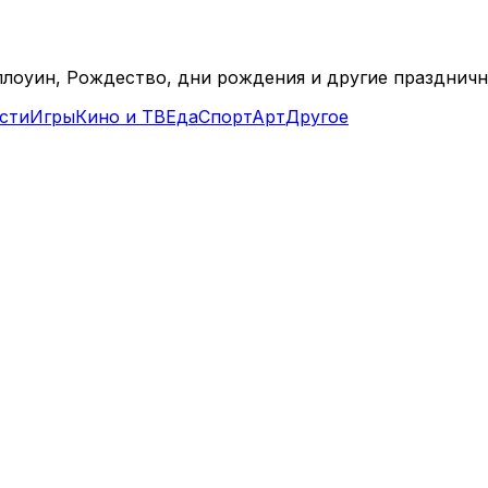
ллоуин, Рождество, дни рождения и другие праздничн
сти
Игры
Кино и ТВ
Еда
Спорт
Арт
Другое