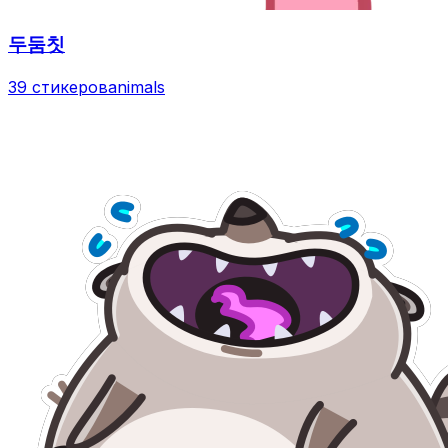
두둠칫
39 стикеров
animals