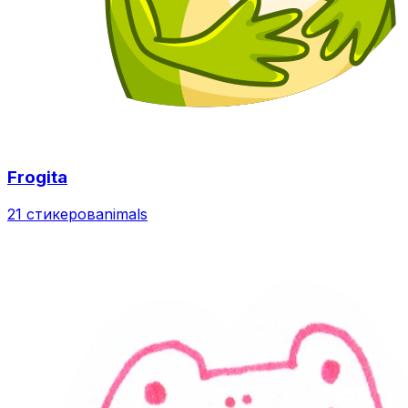
Frogita
21 стикеров
animals