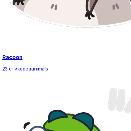
Racoon
23 стикеров
animals