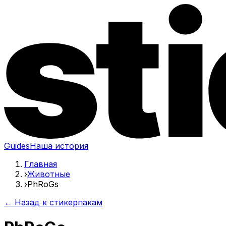
Guides
Наша история
Главная
›
Животные
›
PhRoGs
← Назад к стикерпакам