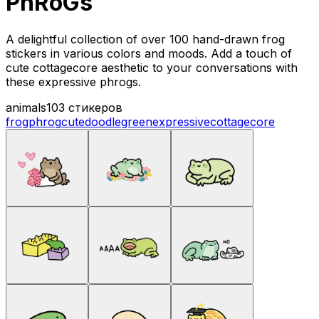
PhRoGs
A delightful collection of over 100 hand-drawn frog
stickers in various colors and moods. Add a touch of
cute cottagecore aesthetic to your conversations with
these expressive phrogs.
animals
103 стикеров
frog
phrog
cute
doodle
green
expressive
cottagecore