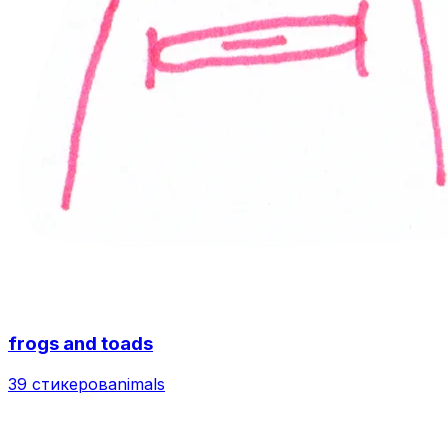
frogs and toads
39 стикеров
animals