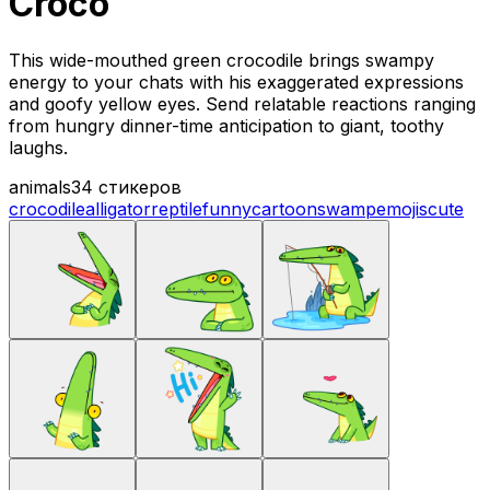
Croco
This wide-mouthed green crocodile brings swampy
energy to your chats with his exaggerated expressions
and goofy yellow eyes. Send relatable reactions ranging
from hungry dinner-time anticipation to giant, toothy
laughs.
animals
34 стикеров
crocodile
alligator
reptile
funny
cartoon
swamp
emojis
cute