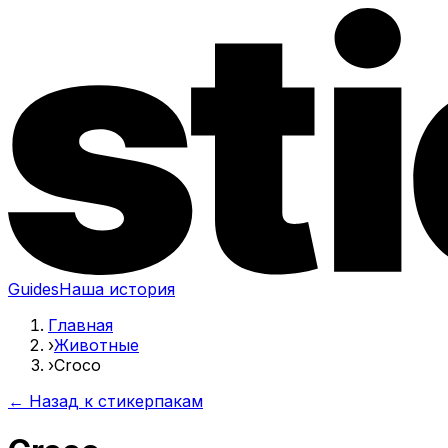
Guides
Наша история
Главная
›
Животные
›
Croco
← Назад к стикерпакам