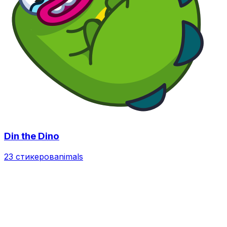
Din the Dino
23 стикеров
animals