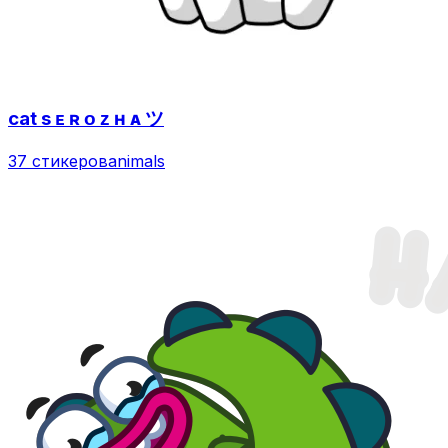
cat s ᴇ ʀ ᴏ ᴢ ʜ ᴀ ツ
37 стикеров
animals