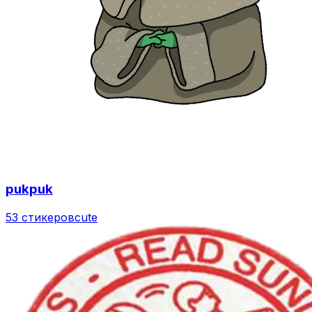
pukpuk
53 стикеров
cute