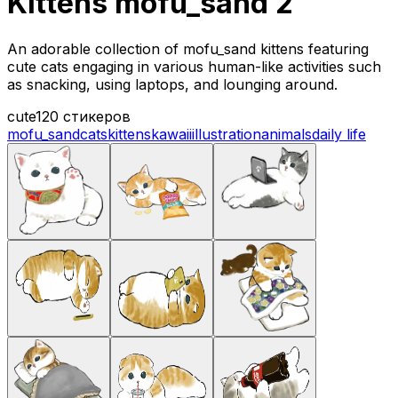
Kittens mofu_sand 2
An adorable collection of mofu_sand kittens featuring
cute cats engaging in various human-like activities such
as snacking, using laptops, and lounging around.
cute
120 стикеров
mofu_sand
cats
kittens
kawaii
illustration
animals
daily life