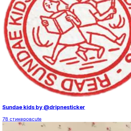
Sundae kids by @dripnesticker
78 стикеров
cute