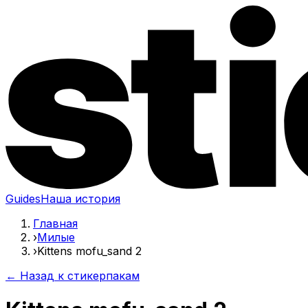
Guides
Наша история
Главная
›
Милые
›
Kittens mofu_sand 2
← Назад к стикерпакам