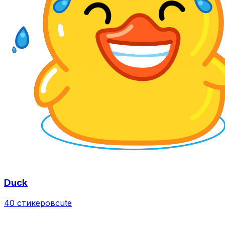
Duck
40 стикеров
cute