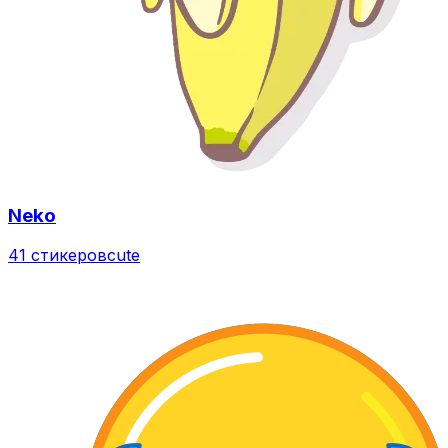
Neko
41 стикеров
cute