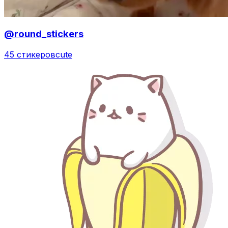
@round_stickers
45 стикеров
cute