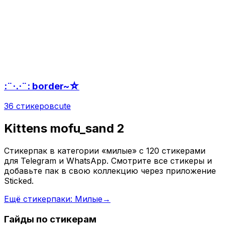
:¨·.·¨: border~☆
36 стикеров
cute
Kittens mofu_sand 2
Стикерпак в категории «милые» с 120 стикерами
для Telegram и WhatsApp. Смотрите все стикеры и
добавьте пак в свою коллекцию через приложение
Sticked.
Ещё стикерпаки: Милые
→
Гайды по стикерам