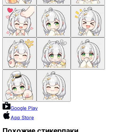
Google Play
App Store
Похожие стикерпаки