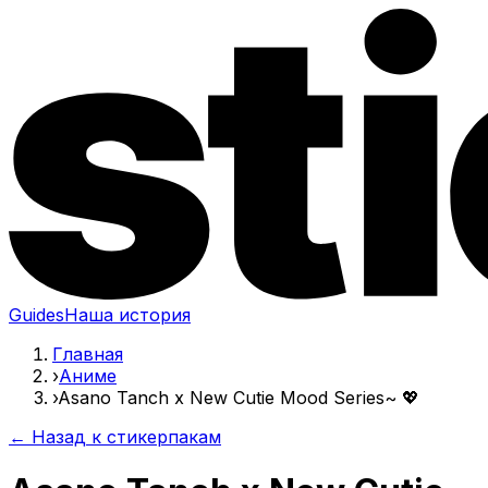
Guides
Наша история
Главная
›
Аниме
›
Asano Tanch x New Cutie Mood Series~ 💖
← Назад к стикерпакам