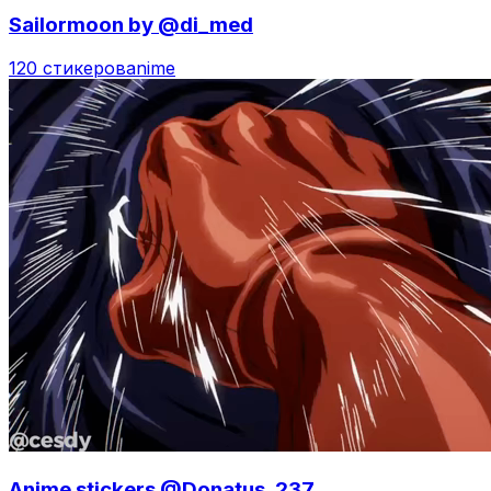
Sailormoon by @di_med
120 стикеров
anime
Anime stickers @Donatus_237