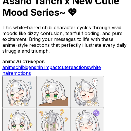
Asano Tanch x New Cutie
Mood Series~ 💖
This white-haired chibi character cycles through vivid
moods like dizzy confusion, tearful flooding, and pure
excitement. Bring your messages to life with these
anime-style reactions that perfectly illustrate every daily
struggle and triumph.
anime
26 стикеров
anime
chibi
genshin impact
cute
reactions
white
hair
emotions