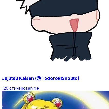
Jujutsu Kaisen (@TodorokiShouto)
120 стикеров
anime