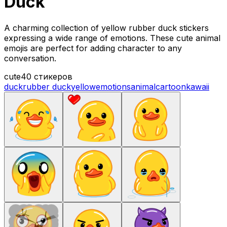
Duck
A charming collection of yellow rubber duck stickers
expressing a wide range of emotions. These cute animal
emojis are perfect for adding character to any
conversation.
cute
40 стикеров
duck
rubber duck
yellow
emotions
animal
cartoon
kawaii