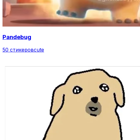
Pandebug
50 стикеров
cute