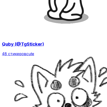
Quby (@TgSticker)
48 стикеров
cute