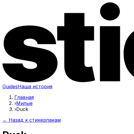
Guides
Наша история
Главная
›
Милые
›
Duck
← Назад к стикерпакам