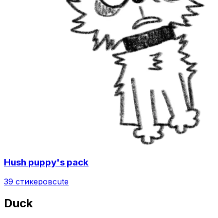
Hush puppy's pack
39 стикеров
cute
Duck