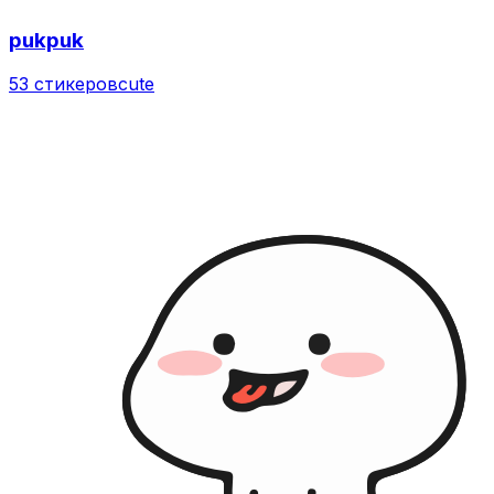
pukpuk
53 стикеров
cute