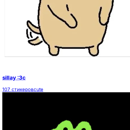
sillay :3c
107 стикеров
cute