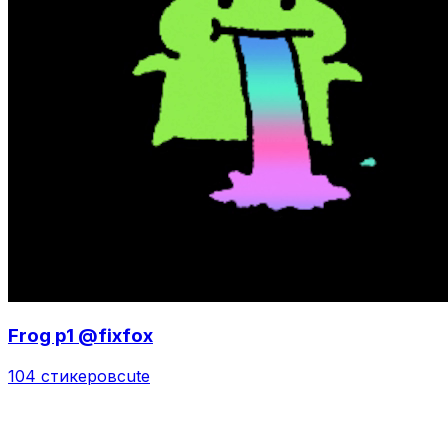
Frog p1 @fixfox
104 стикеров
cute