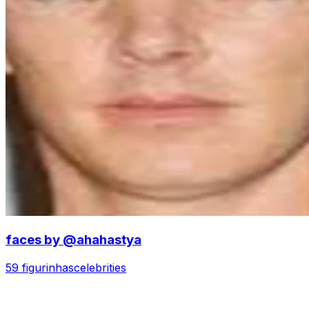
faces by @ahahastya
59 figurinhas
celebrities