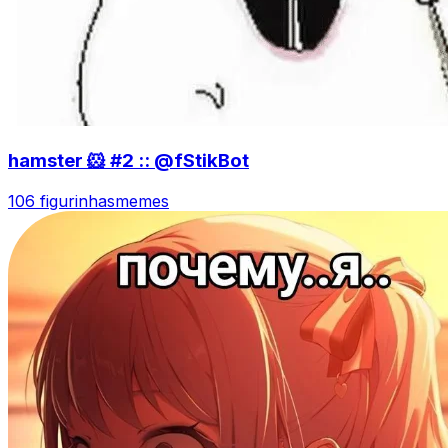
hamster 🐹 #2 :: @fStikBot
106 figurinhas
memes