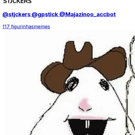
@stjckers @gpstick @Majazinoo_accbot
117 figurinhas
memes