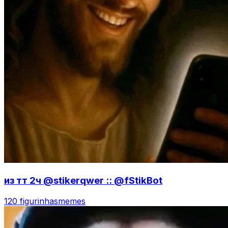
из тт 2ч @stikerqwer :: @fStikBot
120 figurinhas
memes