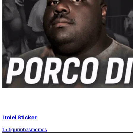
I miei Sticker
15 figurinhas
memes