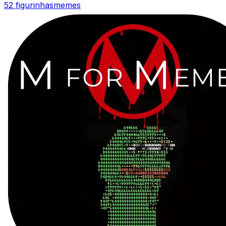
52 figurinhas
memes