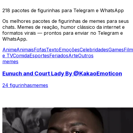
218 pacotes de figurinhas para Telegram e WhatsApp
Os melhores pacotes de figurinhas de memes para seus
chats. Memes de reação, humor clássico da internet e
formatos virais — prontos para enviar no Telegram e
WhatsApp.
Anime
Animais
Fofas
Texto
Emoções
Celebridades
Games
Fil
e TV
Comida
Esportes
Feriados
Arte
Outros
memes
Eunuch and Court Lady By @KakaoEmoticon
24 figurinhas
memes