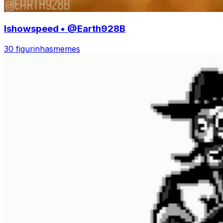
Ishowspeed • @Earth928B
30 figurinhas
memes