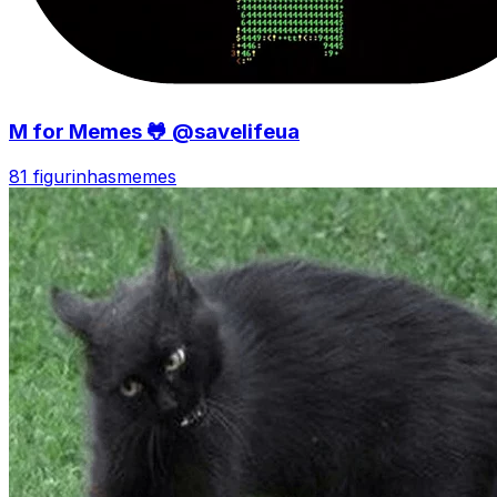
M for Memes 🐸 @savelifeua
81 figurinhas
memes