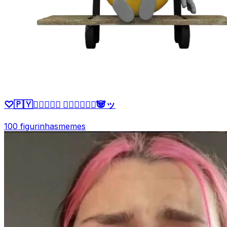
♡🇵🇾ッ⃝⃕⃕⃕‌ 𝙉𝙖𝙩𝙩𝙮♛🐼ッ
100 figurinhas
memes