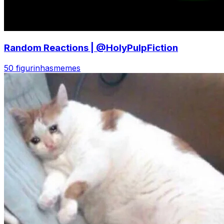
Random Reactions | @HolyPulpFiction
50 figurinhas
memes