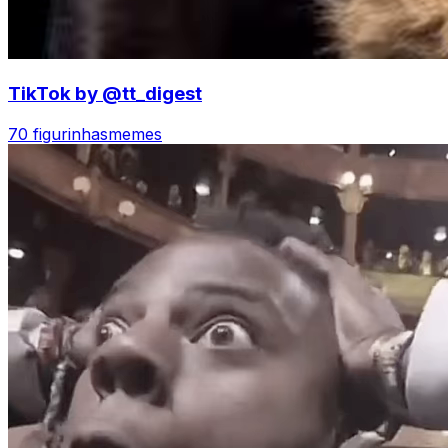
TikTok by @tt_digest
70 figurinhas
memes