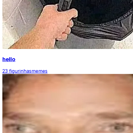
hello
23 figurinhas
memes