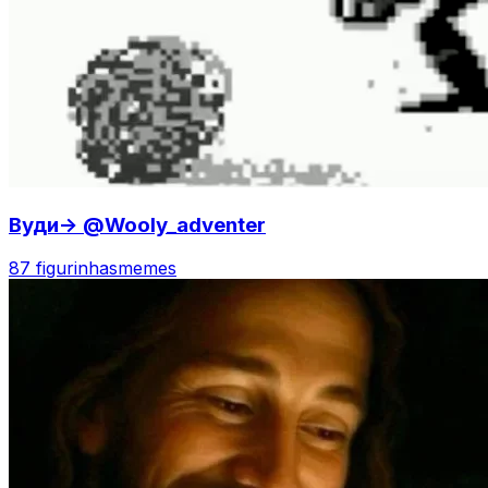
Вуди-> @Wooly_adventer
87 figurinhas
memes