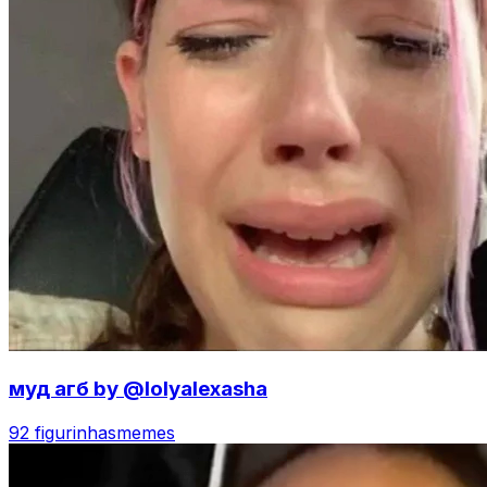
муд агб by @lolyalexasha
92 figurinhas
memes