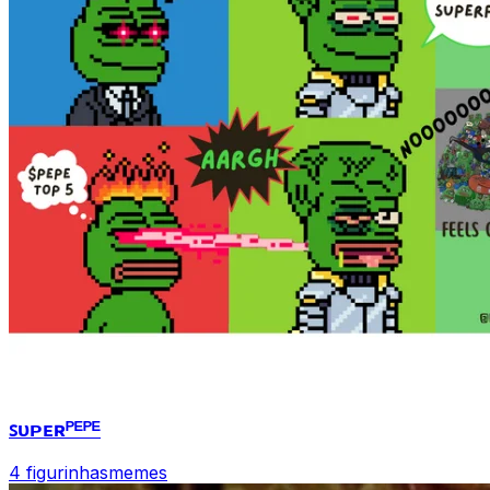
ꜱᴜᴘᴇʀᴾᴱᴾᴱ
4 figurinhas
memes