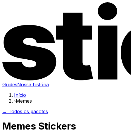
Guides
Nossa história
Início
›
Memes
← Todos os pacotes
Memes Stickers