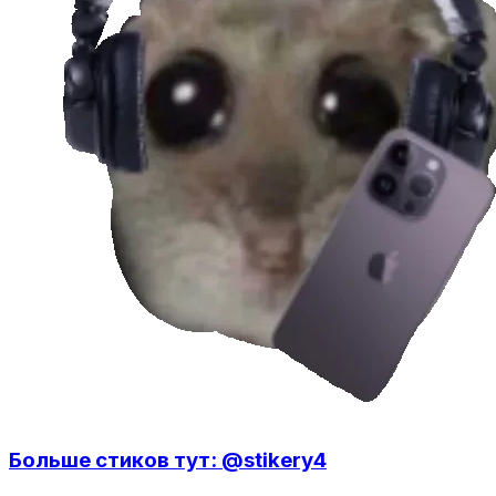
Больше стиков тут: @stikery4