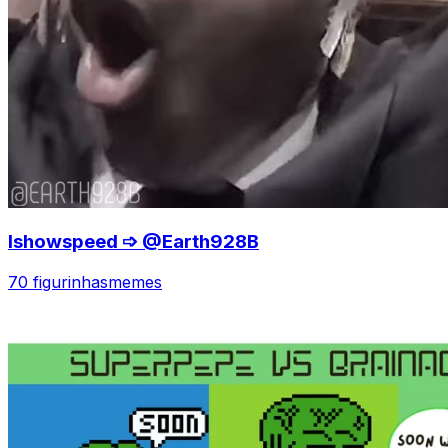
Ishowspeed ➩ @Earth928B
70 figurinhas
memes