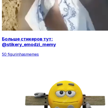
Больше стикеров тут:
@stikery_emodzi_memy
50 figurinhas
memes