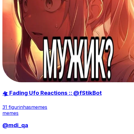
🛸 Fading Ufo Reactions :: @fStikBot
31 figurinhas
memes
memes
@mdi_qa