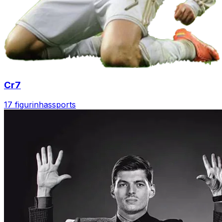
Cr7
17 figurinhas
sports