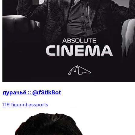
дурачьё :: @fStikBot
119 figurinhas
sports