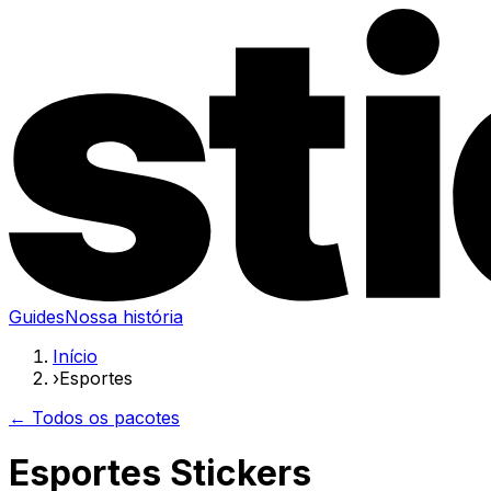
Guides
Nossa história
Início
›
Esportes
← Todos os pacotes
Esportes Stickers