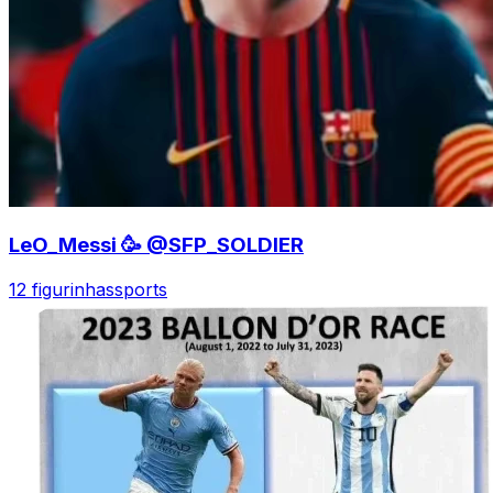
LeO_Messi 🥳 @SFP_SOLDIER
12 figurinhas
sports