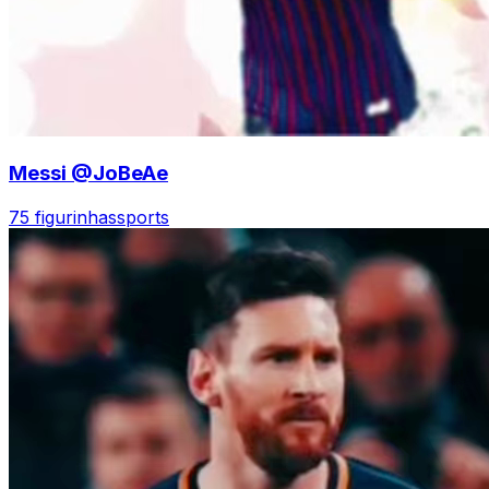
Messi @JoBeAe
75 figurinhas
sports