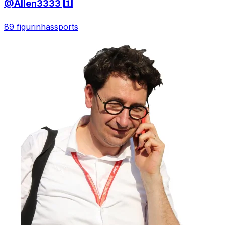
@Allen3333 1️⃣
89 figurinhas
sports