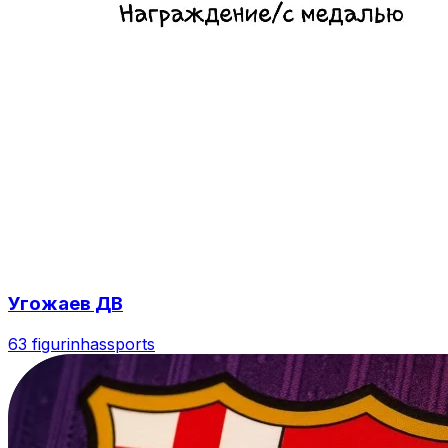
Угожаев ДВ
63 figurinhas
sports