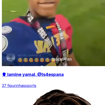
🫀 lamine yamal. @Is4espana
37 figurinhas
sports