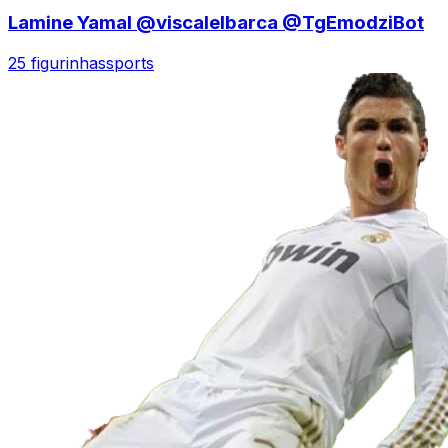
Lamine Yamal @viscalelbarca @TgEmodziBot
25 figurinhas
sports