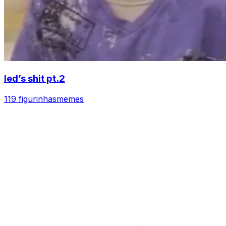
led’s shit pt.2
119 figurinhas
memes