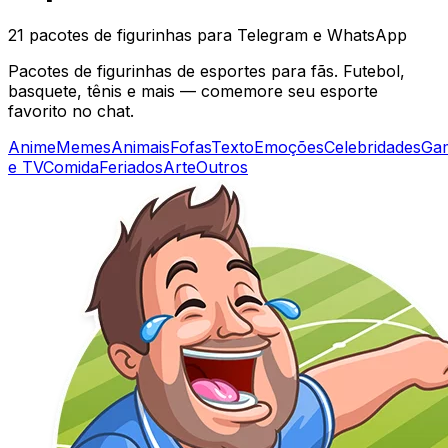
21 pacotes de figurinhas para Telegram e WhatsApp
Pacotes de figurinhas de esportes para fãs. Futebol,
basquete, tênis e mais — comemore seu esporte
favorito no chat.
Anime
Memes
Animais
Fofas
Texto
Emoções
Celebridades
Ga
e TV
Comida
Feriados
Arte
Outros