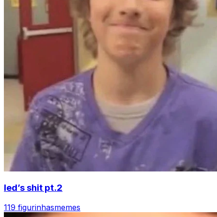
led’s shit pt.2
119 figurinhas
memes