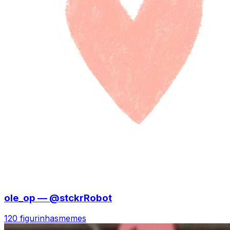
ole_op — @stckrRobot
120 figurinhas
memes