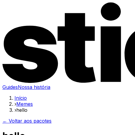
Guides
Nossa história
Início
›
Memes
›
hello
← Voltar aos pacotes