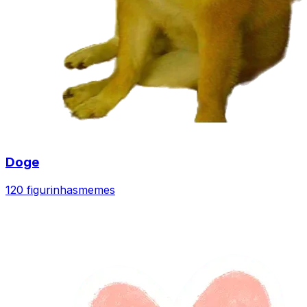
Doge
120 figurinhas
memes