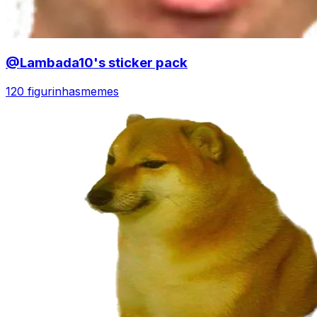
@Lambada10's sticker pack
120 figurinhas
memes