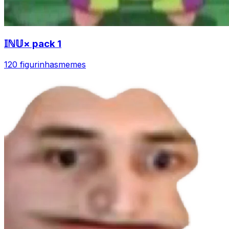
𝕀ℕ𝕌× pack 1
120 figurinhas
memes