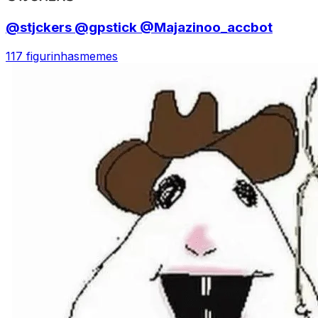
@stjckers @gpstick @Majazinoo_accbot
117 figurinhas
memes