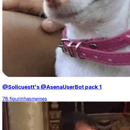
@Solicuestt's @AsenaUserBot pack 1
78 figurinhas
memes