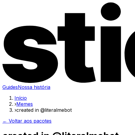
Guides
Nossa história
Início
›
Memes
›
created in @literalmebot
← Voltar aos pacotes