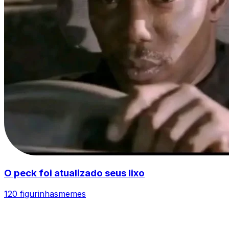
O peck foi atualizado seus lixo
120 figurinhas
memes