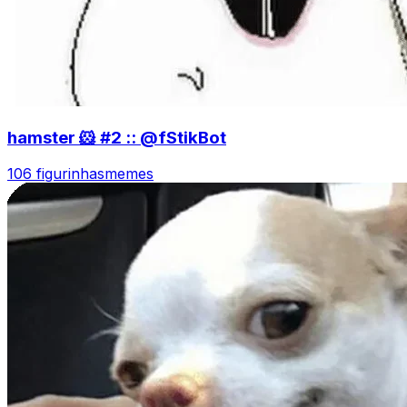
hamster 🐹 #2 :: @fStikBot
106 figurinhas
memes