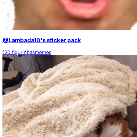
@Lambada10's sticker pack
120 figurinhas
memes