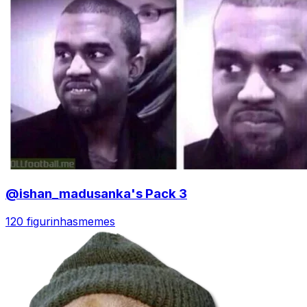
@ishan_madusanka's Pack 3
120 figurinhas
memes