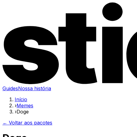
Guides
Nossa história
Início
›
Memes
›
Doge
← Voltar aos pacotes