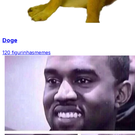
Doge
120 figurinhas
memes