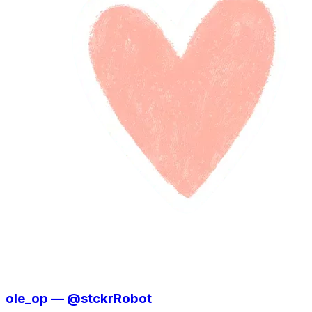
ole_op — @stckrRobot