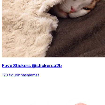
Fave Stickers @stickersb2b
120 figurinhas
memes