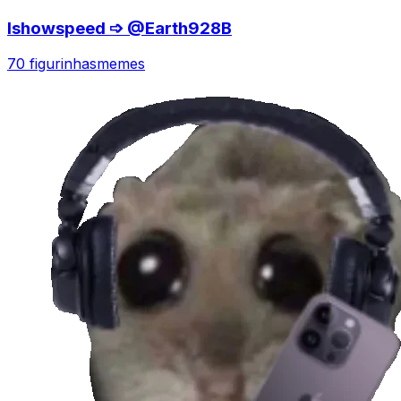
Ishowspeed ➩ @Earth928B
70 figurinhas
memes