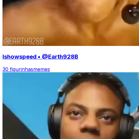
Ishowspeed • @Earth928B
30 figurinhas
memes