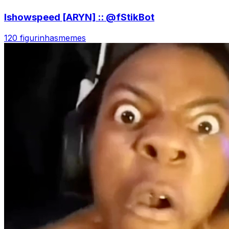
Ishowspeed [ARYN] :: @fStikBot
120 figurinhas
memes