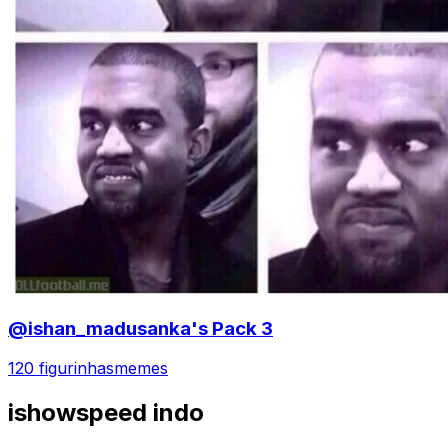
@ishan_madusanka's Pack 3
120 figurinhas
memes
ishowspeed indo