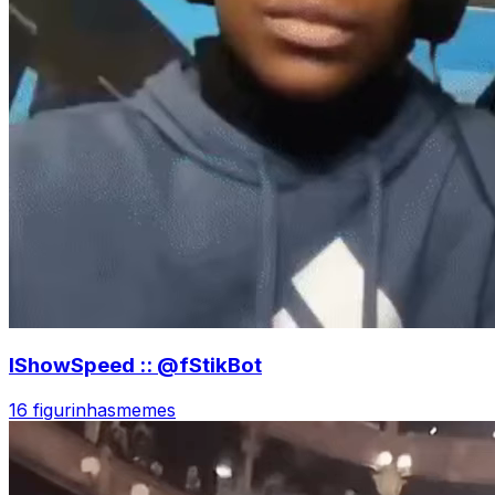
IShowSpeed :: @fStikBot
16 figurinhas
memes