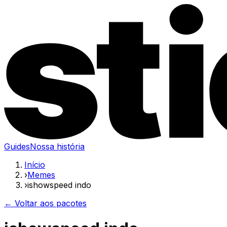
Guides
Nossa história
Início
›
Memes
›
ishowspeed indo
← Voltar aos pacotes