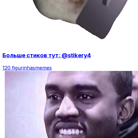
Больше стиков тут: @stikery4
120 figurinhas
memes