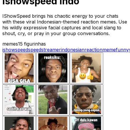
ishowspeed indo
IShowSpeed brings his chaotic energy to your chats
with these viral Indonesian-themed reaction memes. Use
his wildly expressive facial captures and local slang to
shout, cry, or pray in your group conversations.
memes
15 figurinhas
ishowspeed
speed
streamer
indonesian
reaction
meme
funny