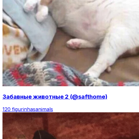
Забавные животные 2 (@safthome)
120 figurinhas
animals