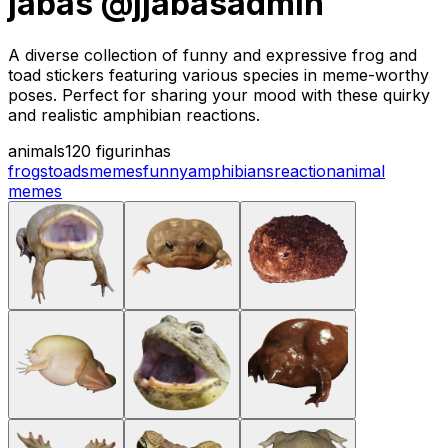
jabas @jjabasadmin
A diverse collection of funny and expressive frog and
toad stickers featuring various species in meme-worthy
poses. Perfect for sharing your mood with these quirky
and realistic amphibian reactions.
animals
120 figurinhas
frogs
toads
memes
funny
amphibians
reaction
animal
memes