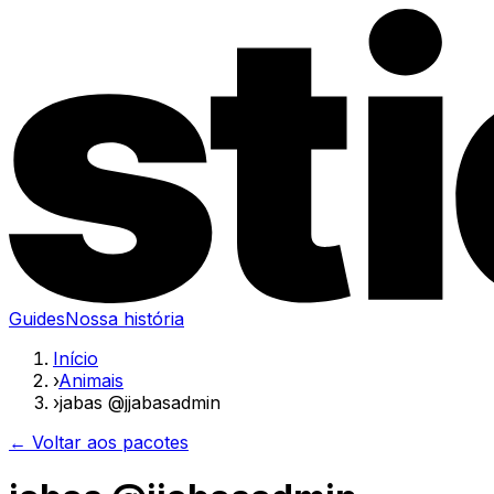
Guides
Nossa história
Início
›
Animais
›
jabas @jjabasadmin
← Voltar aos pacotes