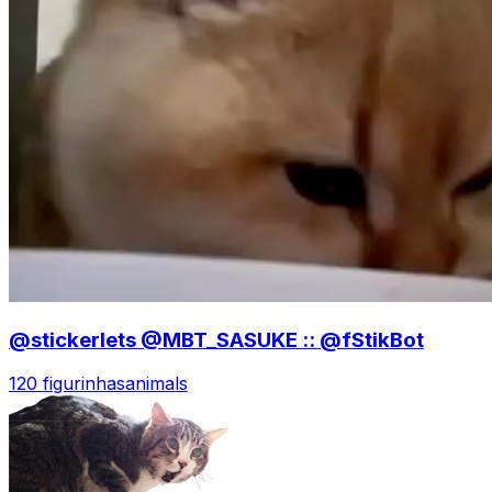
@stickerlets @MBT_SASUKE :: @fStikBot
120 figurinhas
animals