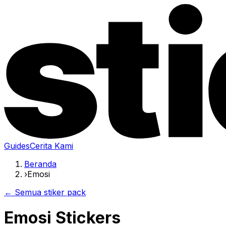
Guides
Cerita Kami
Beranda
›
Emosi
← Semua stiker pack
Emosi Stickers