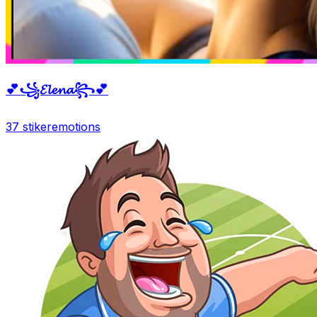
💕꧁𝓔𝓵𝓮𝓷𝓪꧂💕
37 stiker
emotions