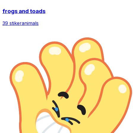
frogs and toads
39 stiker
animals