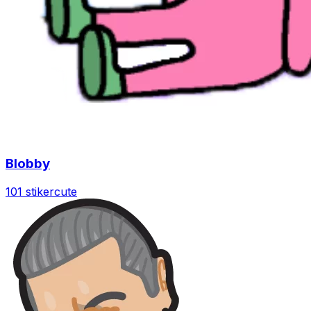
Blobby
101 stiker
cute