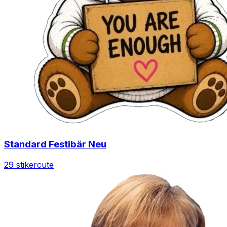
Standard Festibär Neu
29 stiker
cute