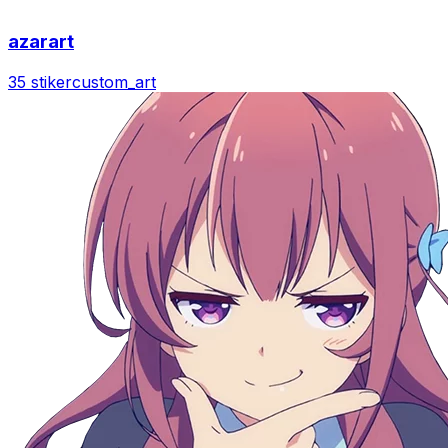
azarart
35 stiker
custom_art