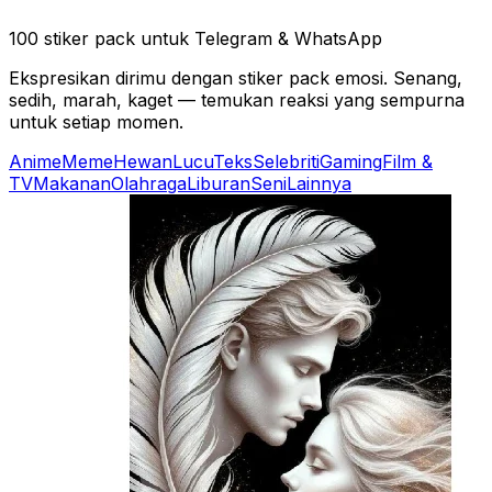
100 stiker pack untuk Telegram & WhatsApp
Ekspresikan dirimu dengan stiker pack emosi. Senang,
sedih, marah, kaget — temukan reaksi yang sempurna
untuk setiap momen.
Anime
Meme
Hewan
Lucu
Teks
Selebriti
Gaming
Film &
TV
Makanan
Olahraga
Liburan
Seni
Lainnya