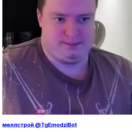
меллстрой @TgEmodziBot