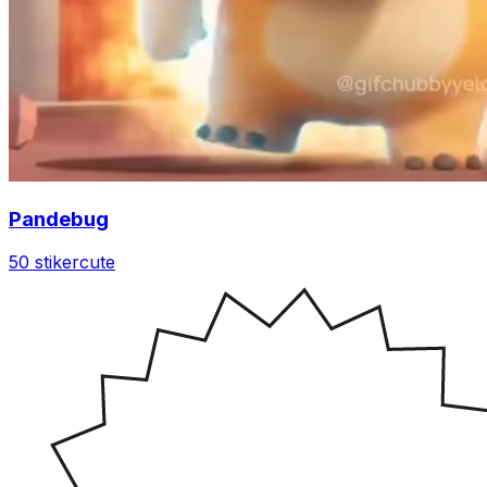
Pandebug
50 stiker
cute