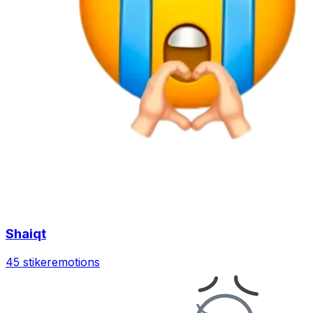
Shaiqt
45 stiker
emotions