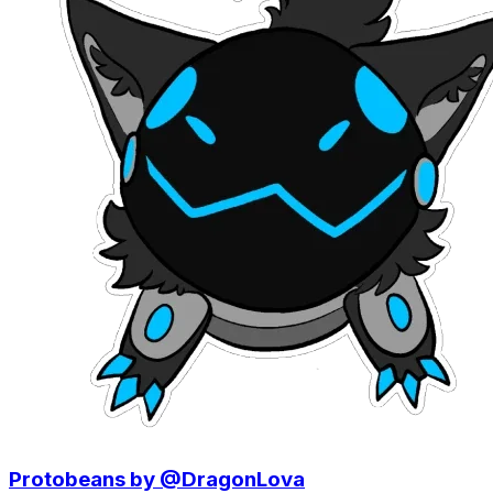
Protobeans by @DragonLova