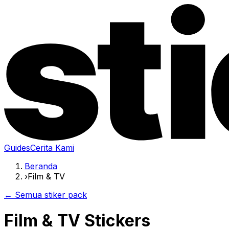
Guides
Cerita Kami
Beranda
›
Film & TV
← Semua stiker pack
Film & TV Stickers