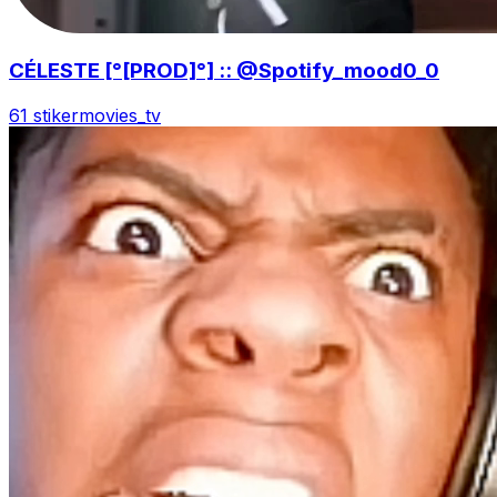
CÉLESTE [°[PROD]°] :: @Spotify_mood0_0
61 stiker
movies_tv