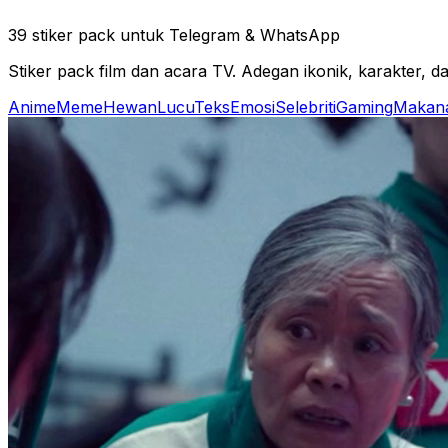
39 stiker pack untuk Telegram & WhatsApp
Stiker pack film dan acara TV. Adegan ikonik, karakter, dan
Anime
Meme
Hewan
Lucu
Teks
Emosi
Selebriti
Gaming
Makan