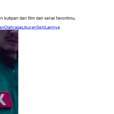
 kutipan dari film dan serial favoritmu.
an
Olahraga
Liburan
Seni
Lainnya