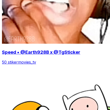
Speed • @Earth928B x @TgSticker
50 stiker
movies_tv