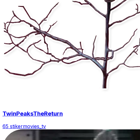
TwinPeaksTheReturn
65 stiker
movies_tv