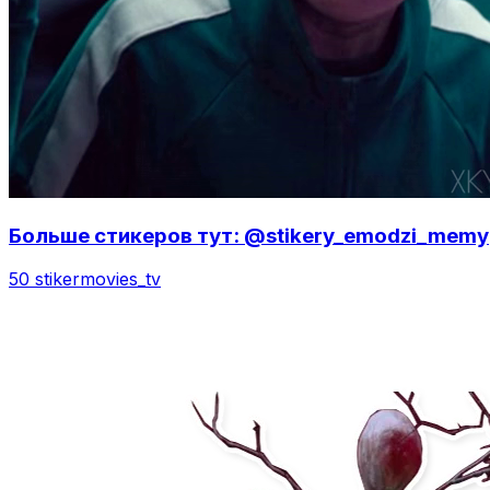
Больше стикеров тут: @stikery_emodzi_memy
50 stiker
movies_tv