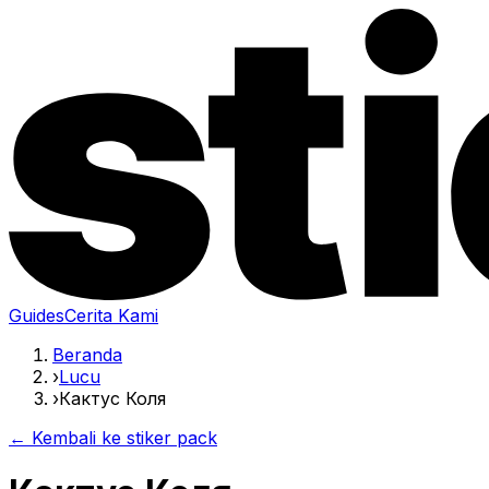
Guides
Cerita Kami
Beranda
›
Lucu
›
Кактус Коля
← Kembali ke stiker pack