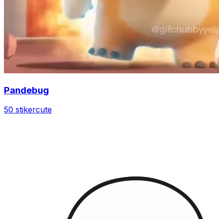
Pandebug
50 stiker
cute