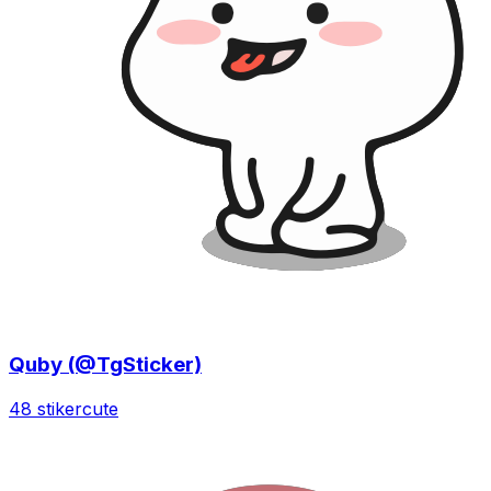
Quby (@TgSticker)
48 stiker
cute