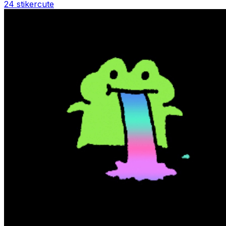
24 stiker
cute