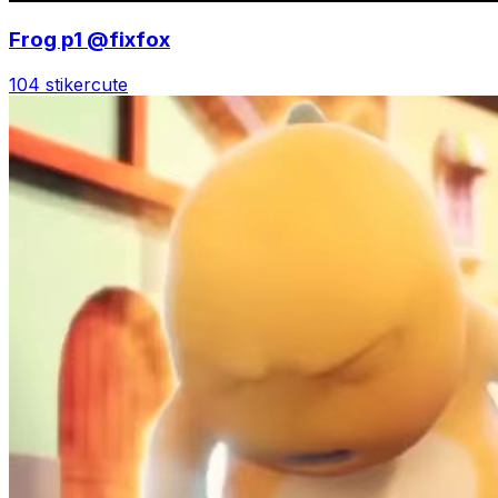
Frog p1 @fixfox
104 stiker
cute