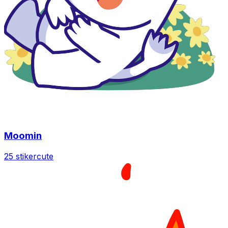
Moomin
25 stiker
cute