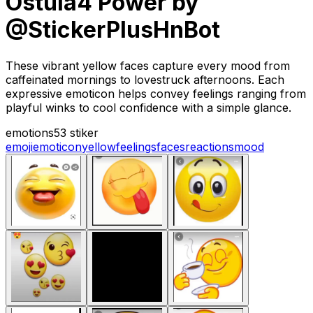
Ostula4 Power by
@StickerPlusHnBot
These vibrant yellow faces capture every mood from
caffeinated mornings to lovestruck afternoons. Each
expressive emoticon helps convey feelings ranging from
playful winks to cool confidence with a simple glance.
emotions
53 stiker
emoji
emoticon
yellow
feelings
faces
reactions
mood