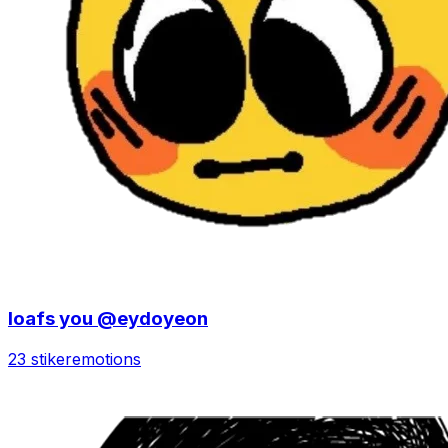
loafs you @eydoyeon
23 stiker
emotions