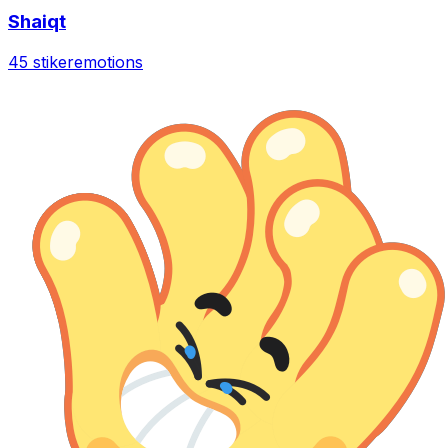
Shaiqt
45 stiker
emotions