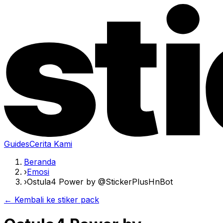
Guides
Cerita Kami
Beranda
›
Emosi
›
Ostula4 Power by @StickerPlusHnBot
← Kembali ke stiker pack