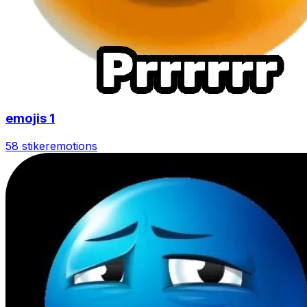
emojis 1
58 stiker
emotions