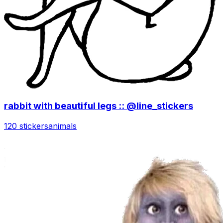
rabbit with beautiful legs :: @line_stickers
120 stickers
animals