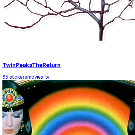
TwinPeaksTheReturn
65 stickers
movies_tv