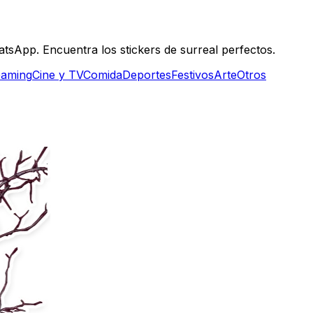
tsApp. Encuentra los stickers de surreal perfectos.
aming
Cine y TV
Comida
Deportes
Festivos
Arte
Otros