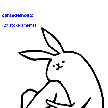
cursedemoji 2
120 stickers
memes