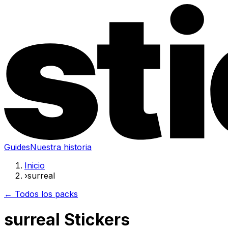
Guides
Nuestra historia
Inicio
›
surreal
← Todos los packs
surreal Stickers