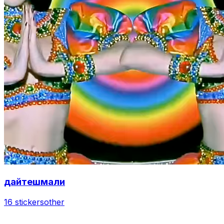
дайтешмали
16 stickers
other