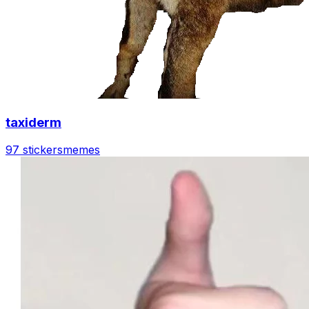
taxiderm
97 stickers
memes