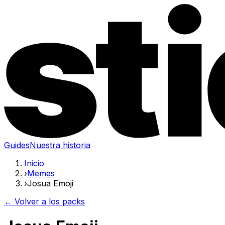
Guides
Nuestra historia
Inicio
›
Memes
›
Josua Emoji
← Volver a los packs