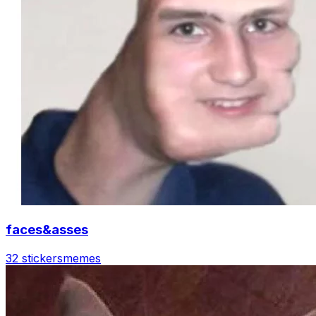
faces&asses
32 stickers
memes