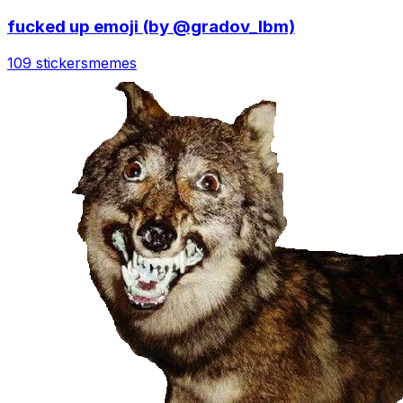
fucked up emoji (by @gradov_lbm)
109 stickers
memes