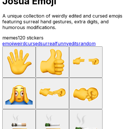
Josua Emoji
A unique collection of weirdly edited and cursed emojis
featuring surreal hand gestures, extra digits, and
humorous modifications.
memes
120 stickers
emoji
weird
cursed
surreal
funny
edits
random