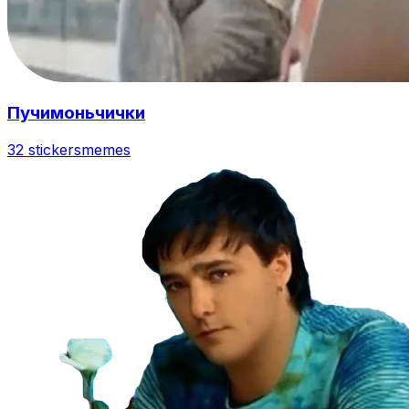
Пучимоньчички
32 stickers
memes