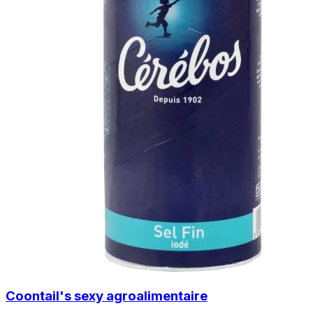
Coontail's sexy agroalimentaire