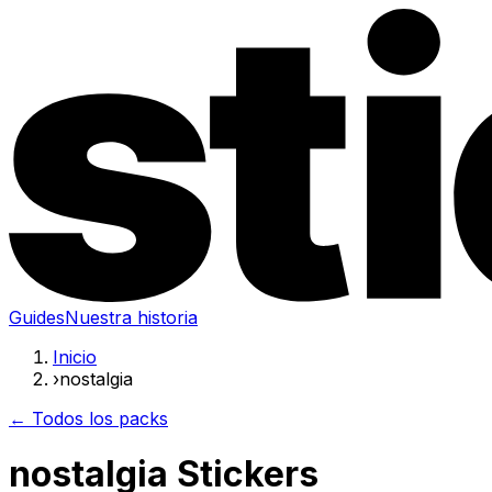
Guides
Nuestra historia
Inicio
›
nostalgia
← Todos los packs
nostalgia Stickers