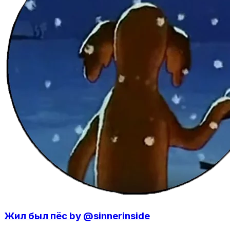
Жил был пёс by @sinnerinside