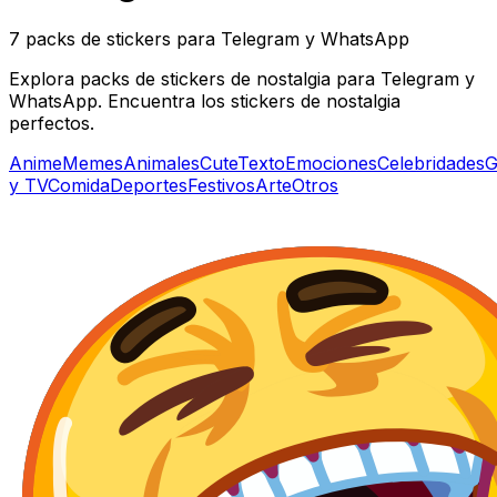
7 packs de stickers para Telegram y WhatsApp
Explora packs de stickers de nostalgia para Telegram y
WhatsApp. Encuentra los stickers de nostalgia
perfectos.
Anime
Memes
Animales
Cute
Texto
Emociones
Celebridades
G
y TV
Comida
Deportes
Festivos
Arte
Otros