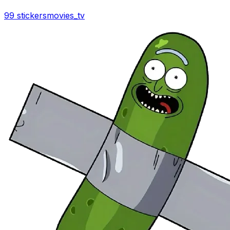
99 stickers
movies_tv