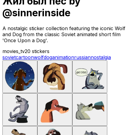
Жил был пёс by
@sinnerinside
A nostalgic sticker collection featuring the iconic Wolf
and Dog from the classic Soviet animated short film
'Once Upon a Dog'.
movies_tv
20 stickers
soviet
cartoon
wolf
dog
animation
russian
nostalgia