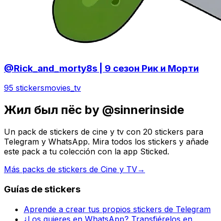
@Rick_and_morty8s | 9 сезон Рик и Морти
95 stickers
movies_tv
Жил был пёс by @sinnerinside
Un pack de stickers de cine y tv con 20 stickers para
Telegram y WhatsApp. Mira todos los stickers y añade
este pack a tu colección con la app Sticked.
Más packs de stickers de Cine y TV
→
Guías de stickers
Aprende a crear tus propios stickers de Telegram
¿Los quieres en WhatsApp? Transfiérelos en