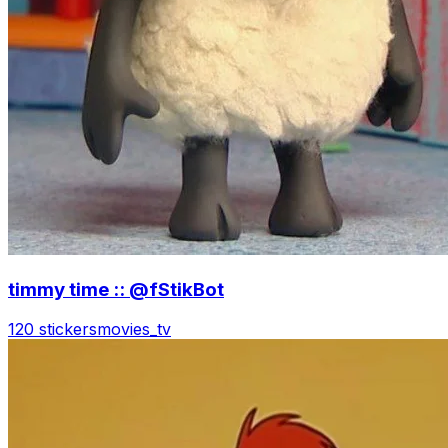
timmy time :: @fStikBot
120 stickers
movies_tv