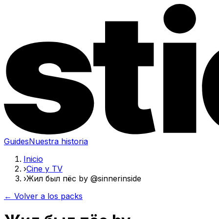
Guides
Nuestra historia
Inicio
›
Cine y TV
›
Жил был пёс by @sinnerinside
← Volver a los packs