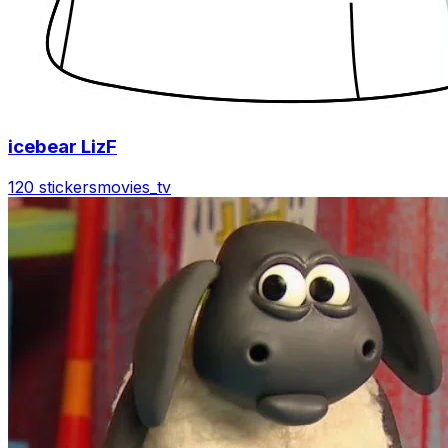
icebear LizF
120 stickers
movies_tv