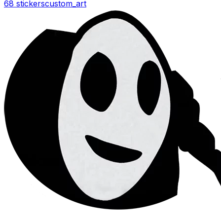
68 stickers
custom_art