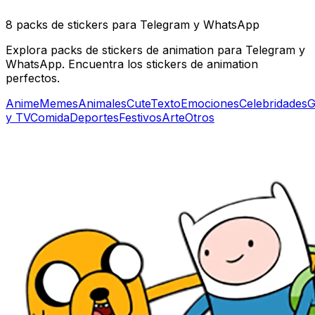
8 packs de stickers para Telegram y WhatsApp
Explora packs de stickers de animation para Telegram y
WhatsApp. Encuentra los stickers de animation
perfectos.
Anime
Memes
Animales
Cute
Texto
Emociones
Celebridades
G
y TV
Comida
Deportes
Festivos
Arte
Otros