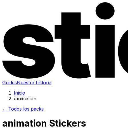
Guides
Nuestra historia
Inicio
›
animation
← Todos los packs
animation Stickers