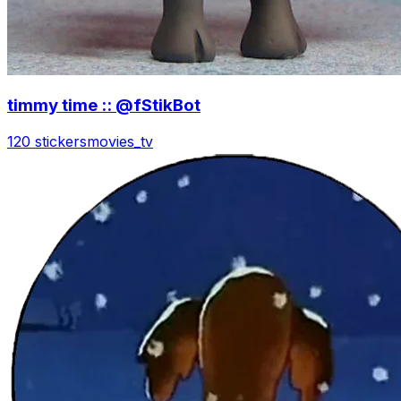
timmy time :: @fStikBot
120 stickers
movies_tv