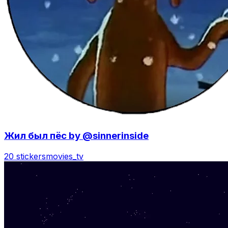
Жил был пёс by @sinnerinside
20 stickers
movies_tv