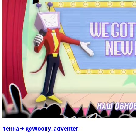
тенна-> @Woolly_adventer