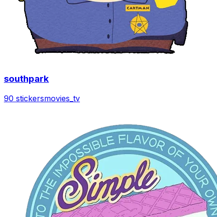
southpark
90 stickers
movies_tv