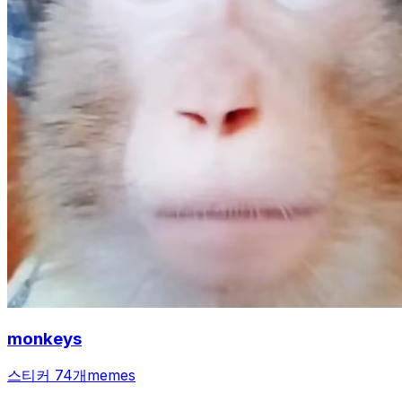
monkeys
스티커 74개
memes