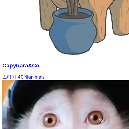
Capybara&Co
스티커 40개
animals