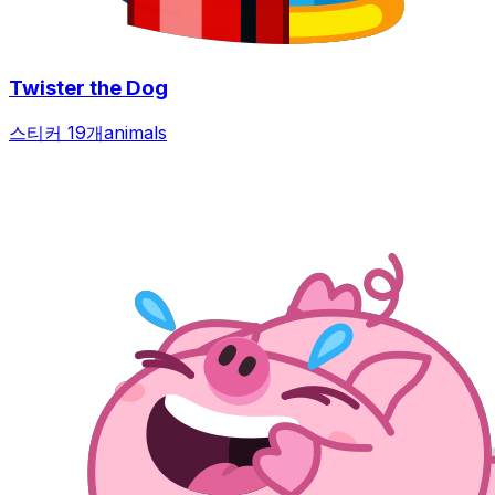
Twister the Dog
스티커 19개
animals