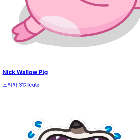
Nick Wallow Pig
스티커 31개
cute