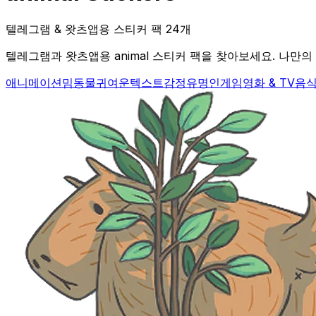
텔레그램 & 왓츠앱용 스티커 팩 24개
텔레그램과 왓츠앱용 animal 스티커 팩을 찾아보세요. 나만의 
애니메이션
밈
동물
귀여운
텍스트
감정
유명인
게임
영화 & TV
음