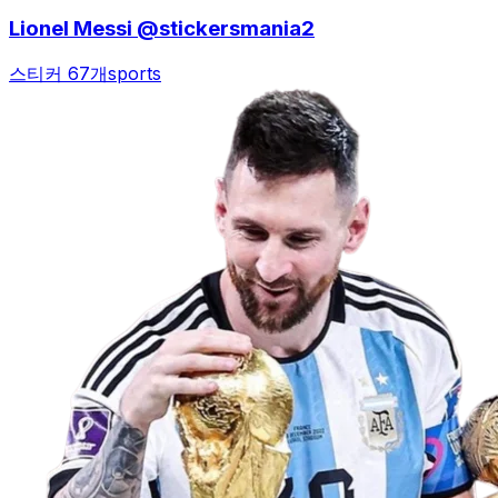
Lionel Messi @stickersmania2
스티커 67개
sports