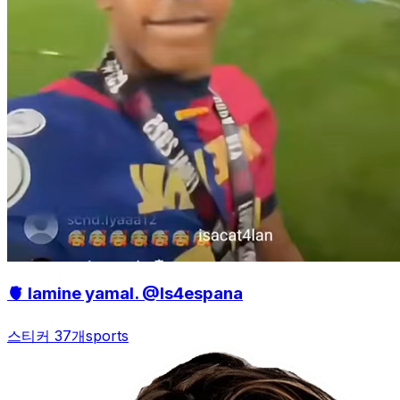
🫀 lamine yamal. @Is4espana
스티커 37개
sports