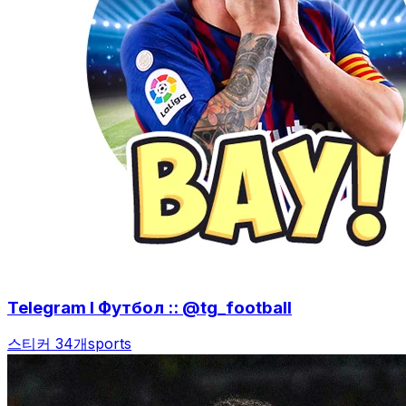
Telegram l Футбол :: @tg_football
스티커 34개
sports