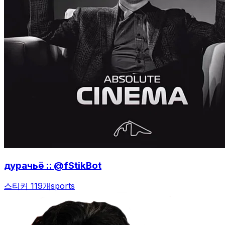
дурачьё :: @fStikBot
스티커 119개
sports