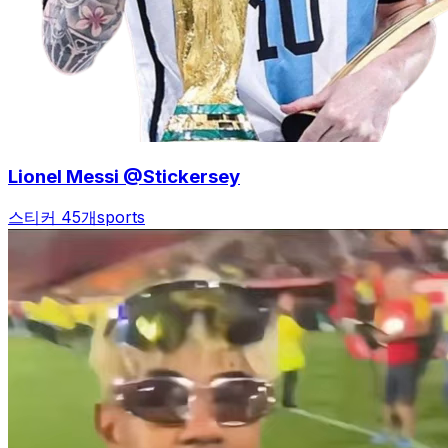
Lionel Messi @Stickersey
스티커 45개
sports