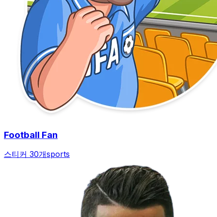
Football Fan
스티커 30개
sports