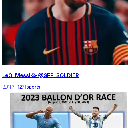
LeO_Messi 🥳 @SFP_SOLDIER
스티커 12개
sports