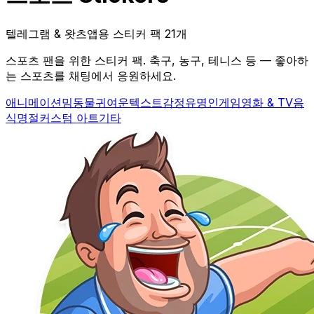
텔레그램 & 왓츠앱용 스티커 팩 21개
스포츠 팬을 위한 스티커 팩. 축구, 농구, 테니스 등 — 좋아하
는 스포츠를 채팅에서 응원하세요.
애니메이션
밈
동물
귀여운
텍스트
감정
유명인
게임
영화 & TV
음
식
명절
커스텀 아트
기타