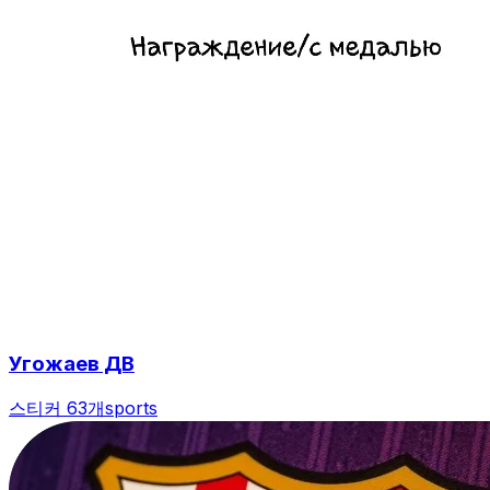
Угожаев ДВ
스티커 63개
sports