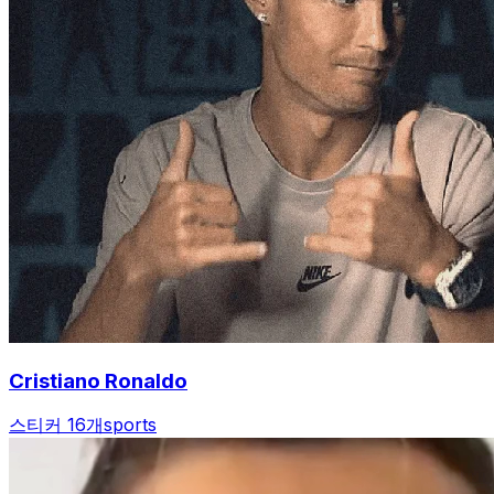
Cristiano Ronaldo
스티커 16개
sports