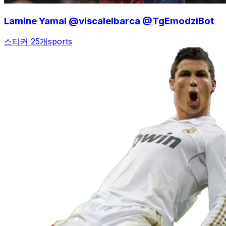
Lamine Yamal @viscalelbarca @TgEmodziBot
스티커 25개
sports