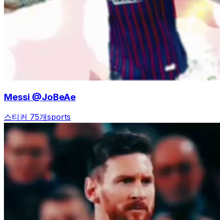
Messi @JoBeAe
스티커 75개
sports