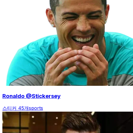
Ronaldo @Stickersey
스티커 45개
sports