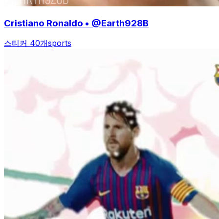
Cristiano Ronaldo • @Earth928B
스티커 40개
sports