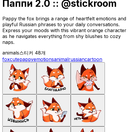
Паппи 2.0 :: @stickroom
Pappy the fox brings a range of heartfelt emotions and
playful Russian phrases to your daily conversations.
Express your moods with this vibrant orange character
as he navigates everything from shy blushes to cozy
naps.
animals
스티커 48개
fox
cute
pappy
emotions
animal
russian
cartoon