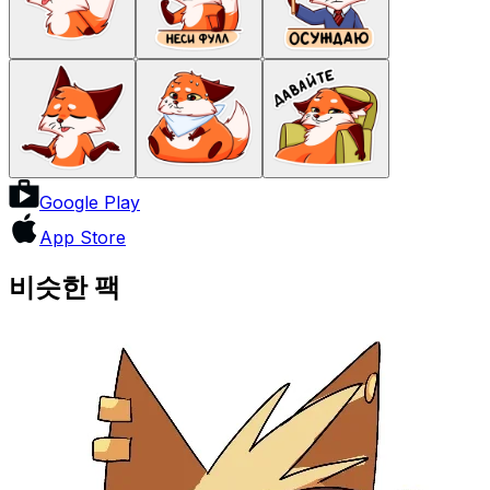
Google Play
App Store
비슷한 팩