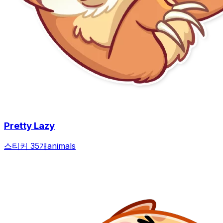
Pretty Lazy
스티커 35개
animals