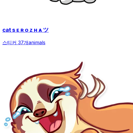
cat s ᴇ ʀ ᴏ ᴢ ʜ ᴀ ツ
스티커 37개
animals