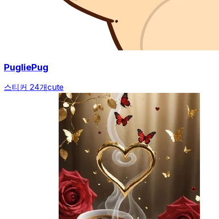
PugliePug
스티커 24개
cute