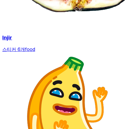
Injir
스티커 6개
food