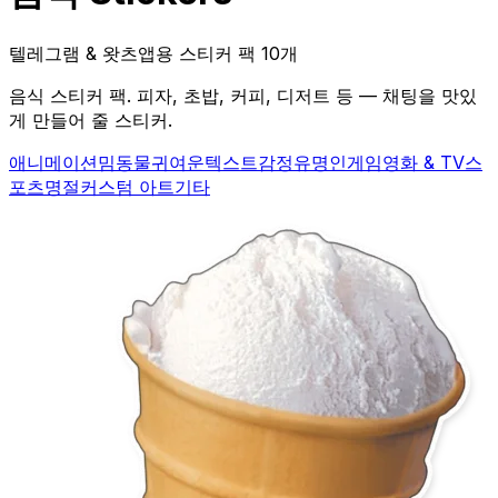
텔레그램 & 왓츠앱용 스티커 팩 10개
음식 스티커 팩. 피자, 초밥, 커피, 디저트 등 — 채팅을 맛있
게 만들어 줄 스티커.
애니메이션
밈
동물
귀여운
텍스트
감정
유명인
게임
영화 & TV
스
포츠
명절
커스텀 아트
기타