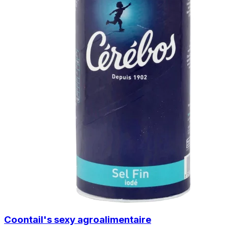
Coontail's sexy agroalimentaire