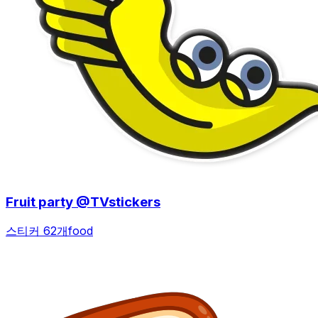
Fruit party @TVstickers
스티커 62개
food