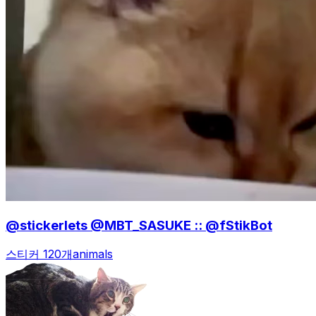
@stickerlets @MBT_SASUKE :: @fStikBot
스티커 120개
animals