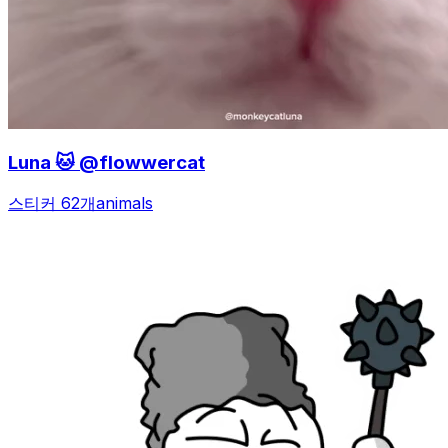
Luna 🐱 @flowwercat
스티커 62개
animals