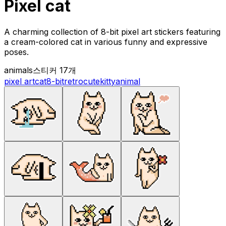
Pixel cat
A charming collection of 8-bit pixel art stickers featuring
a cream-colored cat in various funny and expressive
poses.
animals
스티커 17개
pixel art
cat
8-bit
retro
cute
kitty
animal