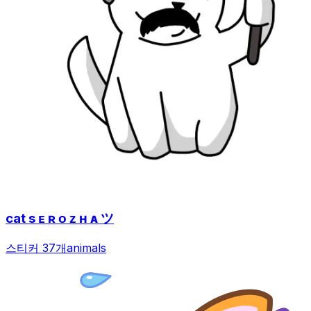
cat s ᴇ ʀ ᴏ ᴢ ʜ ᴀ ツ
스티커 37개
animals