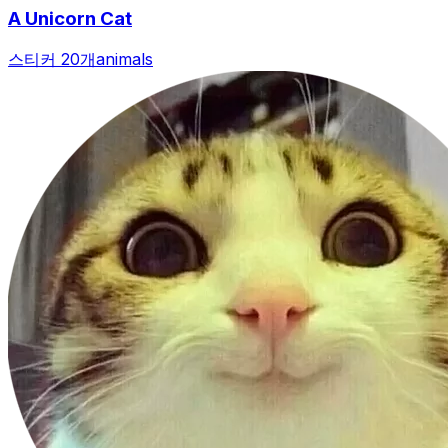
A Unicorn Cat
스티커 20개
animals