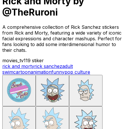
Rick and Morty by
@TheRuroni
A comprehensive collection of Rick Sanchez stickers
from Rick and Morty, featuring a wide variety of iconic
facial expressions and character mashups. Perfect for
fans looking to add some interdimensional humor to
their chats.
movies_tv
119 stiker
rick and morty
rick sanchez
adult
swim
cartoon
animation
funny
pop culture