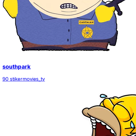
southpark
90 stiker
movies_tv