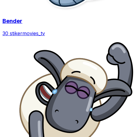
Bender
30 stiker
movies_tv