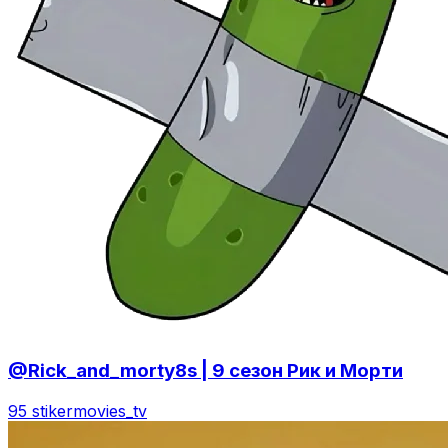
@Rick_and_morty8s | 9 сезон Рик и Морти
95 stiker
movies_tv