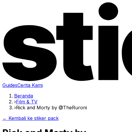
Guides
Cerita Kami
Beranda
›
Film & TV
›
Rick and Morty by @TheRuroni
← Kembali ke stiker pack