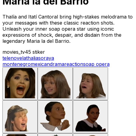
Maria la del Barrio
Thalía and Itatí Cantoral bring high-stakes melodrama to
your messages with these classic reaction shots.
Unleash your inner soap opera star using iconic
expressions of shock, despair, and disdain from the
legendary Maria la del Barrio.
movies_tv
45 stiker
telenovela
thalia
soraya
montenegro
mexican
drama
reaction
soap opera