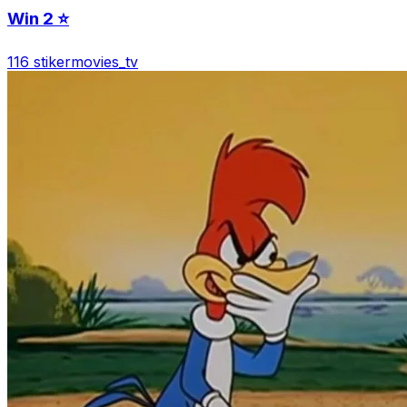
Win 2 ⭐️
116 stiker
movies_tv