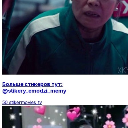
Больше стикеров тут:
@stikery_emodzi_memy
50 stiker
movies_tv