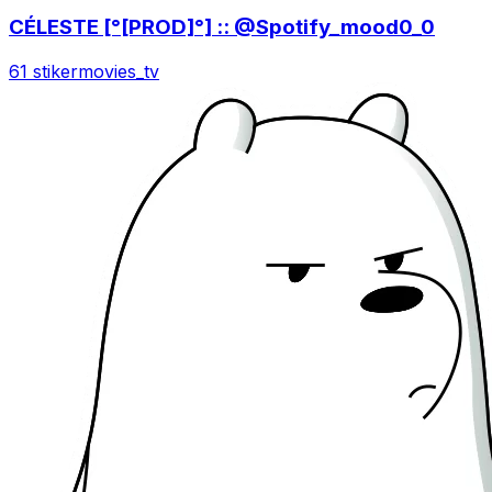
CÉLESTE [°[PROD]°] :: @Spotify_mood0_0
61 stiker
movies_tv