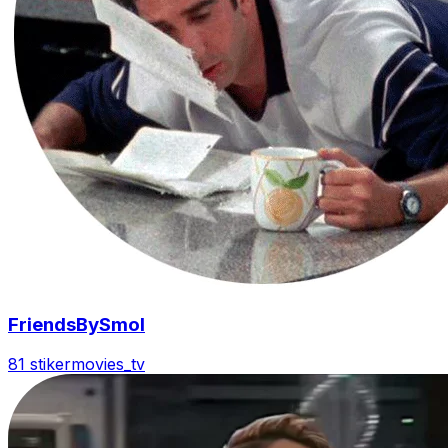
FriendsBySmol
81 stiker
movies_tv