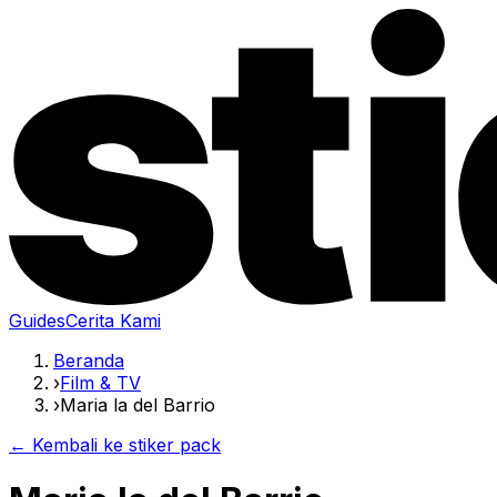
Guides
Cerita Kami
Beranda
›
Film & TV
›
Maria la del Barrio
← Kembali ke stiker pack