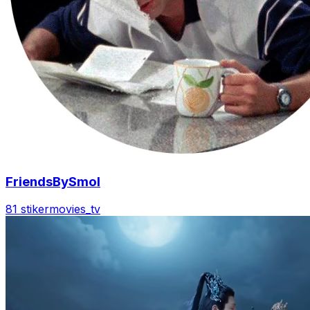
FriendsBySmol
81 stiker
movies_tv