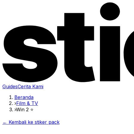
Guides
Cerita Kami
Beranda
›
Film & TV
›
Win 2 ⭐️
← Kembali ke stiker pack