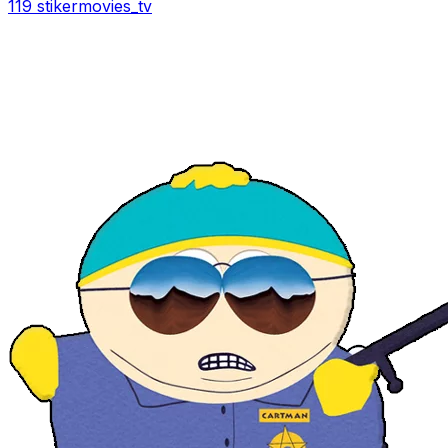
119 stiker
movies_tv