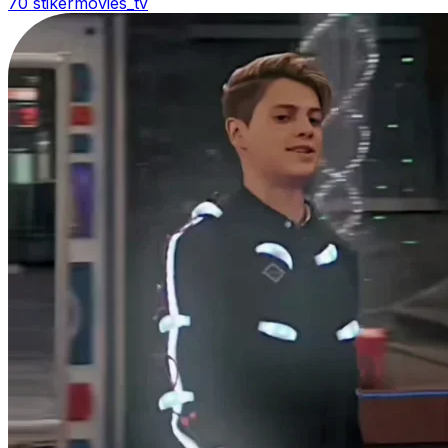
70 stiker
movies_tv