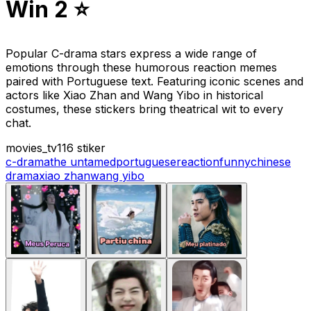
Win 2 ⭐️
Popular C-drama stars express a wide range of
emotions through these humorous reaction memes
paired with Portuguese text. Featuring iconic scenes and
actors like Xiao Zhan and Wang Yibo in historical
costumes, these stickers bring theatrical wit to every
chat.
movies_tv
116 stiker
c-drama
the untamed
portuguese
reaction
funny
chinese
drama
xiao zhan
wang yibo