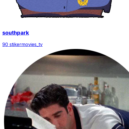
southpark
90 stiker
movies_tv