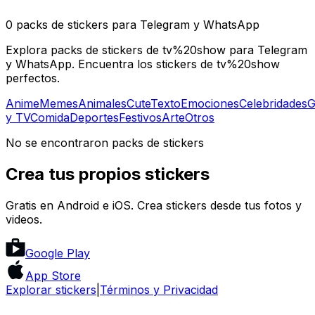
0 packs de stickers para Telegram y WhatsApp
Explora packs de stickers de tv%20show para Telegram
y WhatsApp. Encuentra los stickers de tv%20show
perfectos.
Anime
Memes
Animales
Cute
Texto
Emociones
Celebridades
G
y TV
Comida
Deportes
Festivos
Arte
Otros
No se encontraron packs de stickers
Crea tus propios stickers
Gratis en Android e iOS. Crea stickers desde tus fotos y
videos.
Google Play
App Store
Explorar stickers
|
Términos y Privacidad