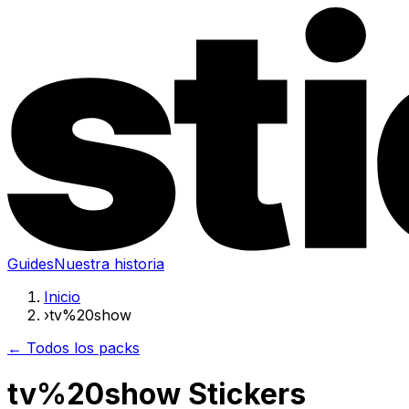
Guides
Nuestra historia
Inicio
›
tv%20show
← Todos los packs
tv%20show Stickers