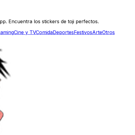
p. Encuentra los stickers de toji perfectos.
aming
Cine y TV
Comida
Deportes
Festivos
Arte
Otros