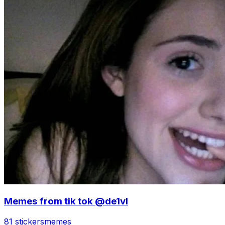
Memes from tik tok @de1vl
81 stickers
memes