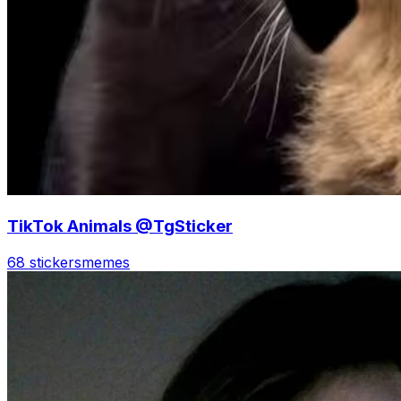
TikTok Animals @TgSticker
68 stickers
memes