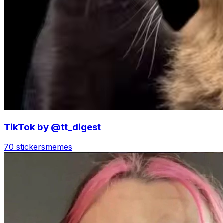
TikTok by @tt_digest
70 stickers
memes