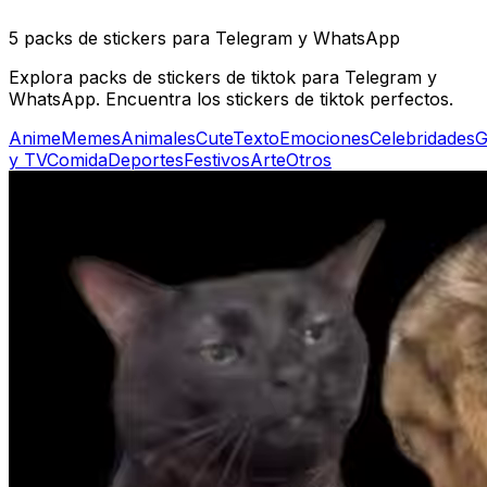
5 packs de stickers para Telegram y WhatsApp
Explora packs de stickers de tiktok para Telegram y
WhatsApp. Encuentra los stickers de tiktok perfectos.
Anime
Memes
Animales
Cute
Texto
Emociones
Celebridades
G
y TV
Comida
Deportes
Festivos
Arte
Otros