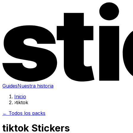
Guides
Nuestra historia
Inicio
›
tiktok
← Todos los packs
tiktok Stickers