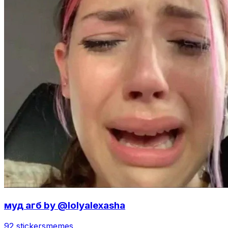
муд агб by @lolyalexasha
92 stickers
memes