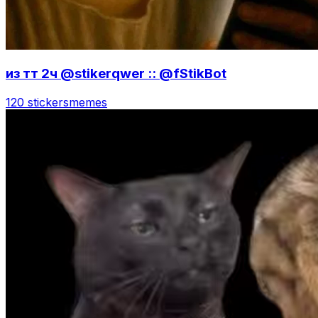
из тт 2ч @stikerqwer :: @fStikBot
120 stickers
memes