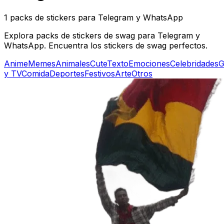
1 packs de stickers para Telegram y WhatsApp
Explora packs de stickers de swag para Telegram y
WhatsApp. Encuentra los stickers de swag perfectos.
Anime
Memes
Animales
Cute
Texto
Emociones
Celebridades
G
y TV
Comida
Deportes
Festivos
Arte
Otros