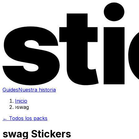
Guides
Nuestra historia
Inicio
›
swag
← Todos los packs
swag Stickers