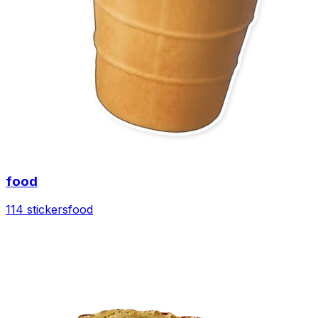
food
114 stickers
food