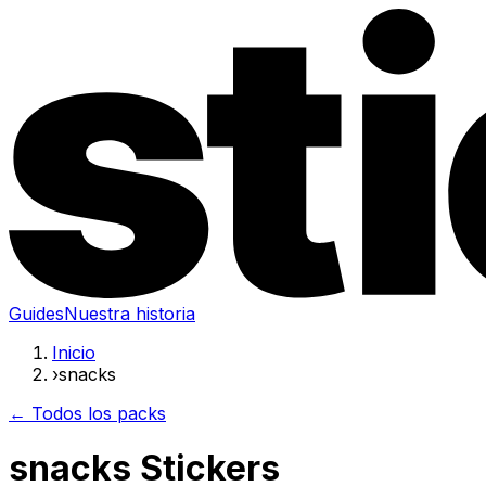
Guides
Nuestra historia
Inicio
›
snacks
← Todos los packs
snacks Stickers