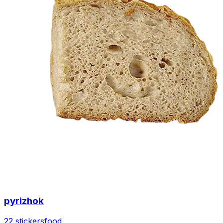
pyrizhok
22 stickers
food