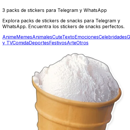
3 packs de stickers para Telegram y WhatsApp
Explora packs de stickers de snacks para Telegram y
WhatsApp. Encuentra los stickers de snacks perfectos.
Anime
Memes
Animales
Cute
Texto
Emociones
Celebridades
G
y TV
Comida
Deportes
Festivos
Arte
Otros