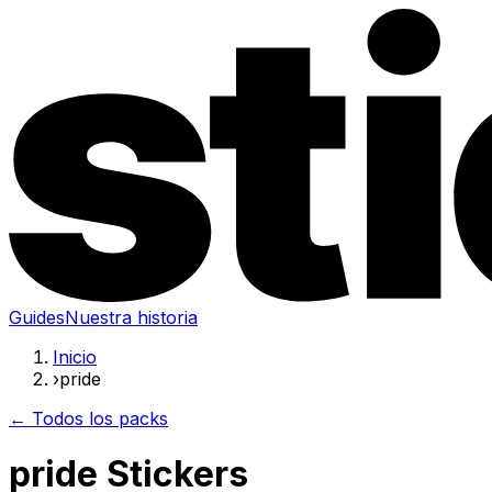
Guides
Nuestra historia
Inicio
›
pride
← Todos los packs
pride Stickers