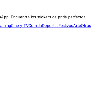
App. Encuentra los stickers de pride perfectos.
aming
Cine y TV
Comida
Deportes
Festivos
Arte
Otros