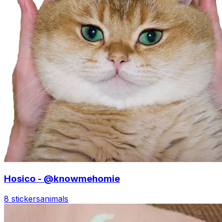
Hosico - @knowmehomie
8 stickers
animals