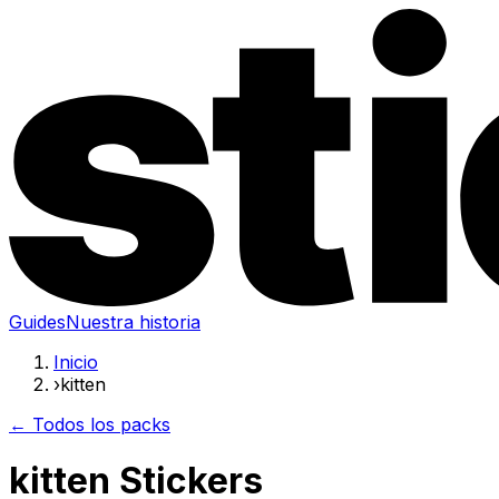
Guides
Nuestra historia
Inicio
›
kitten
← Todos los packs
kitten Stickers