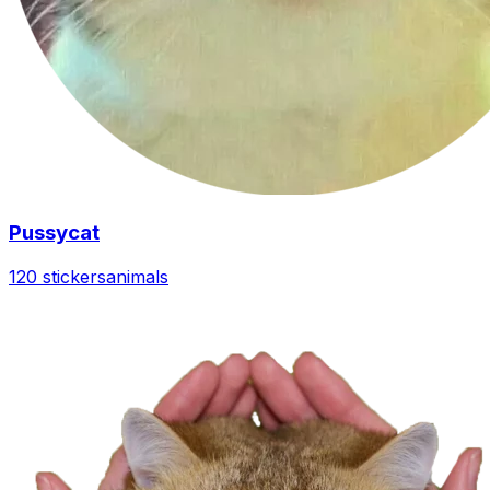
Pussycat
120 stickers
animals