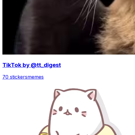
TikTok by @tt_digest
70 stickers
memes