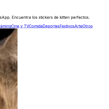
App. Encuentra los stickers de kitten perfectos.
aming
Cine y TV
Comida
Deportes
Festivos
Arte
Otros