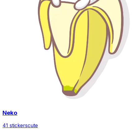
Neko
41 stickers
cute