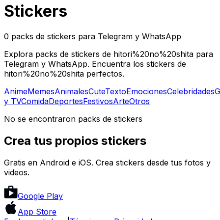
Stickers
0 packs de stickers para Telegram y WhatsApp
Explora packs de stickers de hitori%20no%20shita para
Telegram y WhatsApp. Encuentra los stickers de
hitori%20no%20shita perfectos.
Anime
Memes
Animales
Cute
Texto
Emociones
Celebridades
G
y TV
Comida
Deportes
Festivos
Arte
Otros
No se encontraron packs de stickers
Crea tus propios stickers
Gratis en Android e iOS. Crea stickers desde tus fotos y
videos.
Google Play
App Store