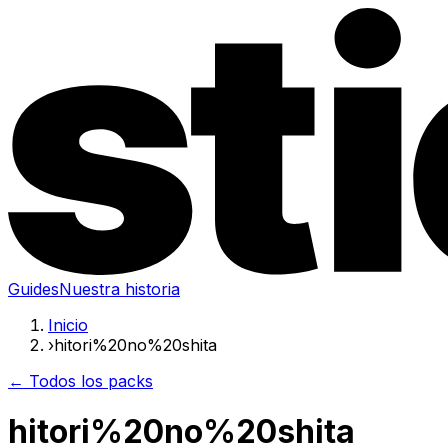
Guides
Nuestra historia
Inicio
›
hitori%20no%20shita
← Todos los packs
hitori%20no%20shita