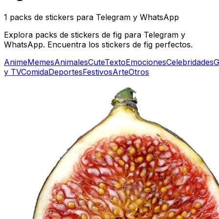
1 packs de stickers para Telegram y WhatsApp
Explora packs de stickers de fig para Telegram y
WhatsApp. Encuentra los stickers de fig perfectos.
Anime
Memes
Animales
Cute
Texto
Emociones
Celebridades
G
y TV
Comida
Deportes
Festivos
Arte
Otros