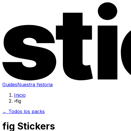
Guides
Nuestra historia
Inicio
›
fig
← Todos los packs
fig Stickers