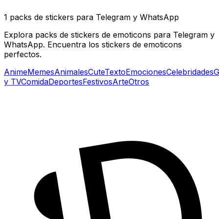
1 packs de stickers para Telegram y WhatsApp
Explora packs de stickers de emoticons para Telegram y
WhatsApp. Encuentra los stickers de emoticons
perfectos.
Anime
Memes
Animales
Cute
Texto
Emociones
Celebridades
G
y TV
Comida
Deportes
Festivos
Arte
Otros