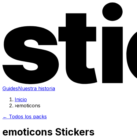
Guides
Nuestra historia
Inicio
›
emoticons
← Todos los packs
emoticons Stickers